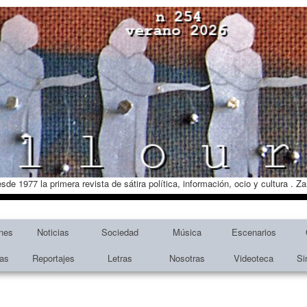
esde 1977 la primera revista de sátira política, información, ocio y cultura . 
nes
Noticias
Sociedad
Música
Escenarios
tas
Reportajes
Letras
Nosotras
Videoteca
Si