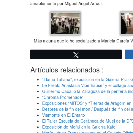
amablemente por Miguel Ángel Arrudi.
Más alguna que le he socializado a Mariela García 
Twittear
Artículos relacionados :
“Llama Tatiana”, exposición en la Galería Pilar 
Le Freak: Anastasia Viperhauser y el collage an
Guillermo Cabal o la Zaragoza de la periferia ind
“Chroma Promenade”
Exposiciones “MITOS” y “Tierras de Aragón” en
Després de la fin del mon / Después del fin del
Viamonte en El Entalto
El Taller Escuela de Cerámica de Muel de la DPZ
Exposición de Moñú en la Galería Kafell
María López-Franco expuso en el Colegio Ofici