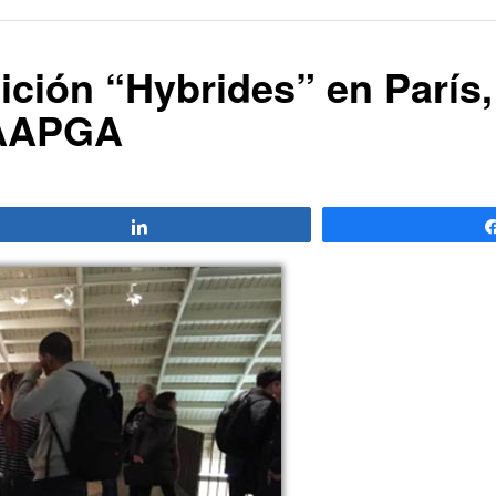
ición “Hybrides” en París
a AAPGA
Compartir