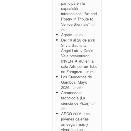
participa en la
exposición
internacional “Art and
Poetry in Tribute to
Venice Biennale”
- nº
252
Ágape
- nº 252
Del 16 al 28 de abril
Silvia Bautista,
Ángel Laín y David
Vela presentaron
INVENTARIO en la
sala Arte por un Tubo
de Zaragoza.
- nº 252
Los Cuadernos de
Gamboa: Mayo
2026.
- nº 252
Abrumadora
tecnología (La
ciencia de Pixar)
- nº
252
ARCO 2026: Las
jóvenes galerías
arriesgan más y
viven en «un