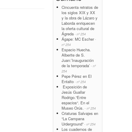
Cincuenta retratos de
los siglos XIX y XX
y la obra de Lázaro y
Laborda enriquecen
la oferta cultural de
Ágreda
- nº 254
Ágape: MC Escher
-
nº 254
Espacio Huecha.
Alberite de S.
Juan:’Inauguración
de la temporada’
- nº
254
Pepe Pérez en El
Entalto
- nº 254
Exposición de
Jesús Guallar
Rodrigo.“Entre
espacios“. En el
Museo Orús.
- nº 254
Criaturas Salvajes en
“La Campana
Urderground”
- nº 254
Los cuadernos de