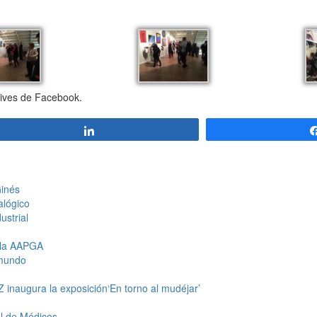
Vives de Facebook.
Compartir
Ginés
alógico
ustrial
 la AAPGA
 mundo
 inaugura la exposición‘En torno al mudéjar’
al de Médicos