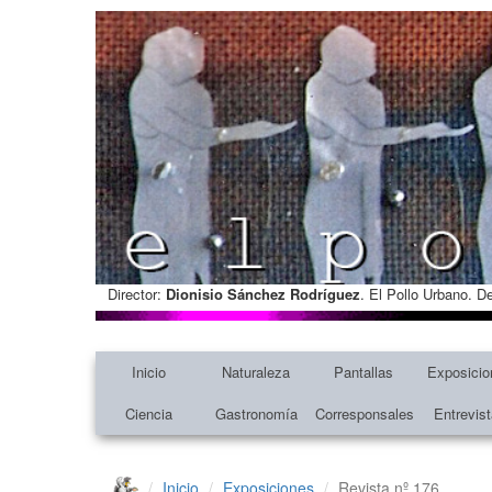
Director:
Dionisio Sánchez Rodríguez
. El Pollo Urbano. D
Inicio
Naturaleza
Pantallas
Exposicio
Ciencia
Gastronomía
Corresponsales
Entrevis
Inicio
Exposiciones
Revista nº 176