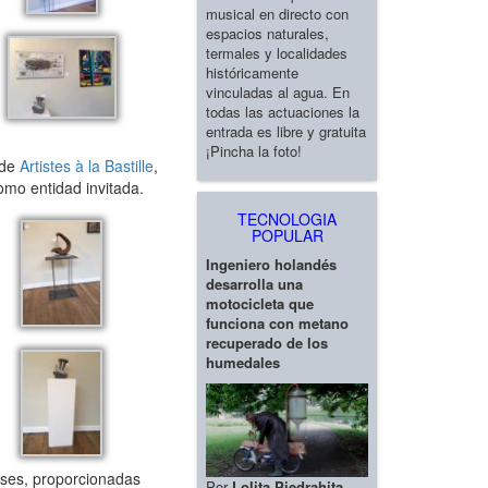
musical en directo con
espacios naturales,
termales y localidades
históricamente
vinculadas al agua. En
todas las actuaciones la
entrada es libre y gratuita
¡Pincha la foto!
 de
Artistes à la Bastille
,
como entidad invitada.
TECNOLOGIA
POPULAR
Ingeniero holandés
desarrolla una
motocicleta que
funciona con metano
recuperado de los
humedales
eses, proporcionadas
Por
Lolita Piedrahita