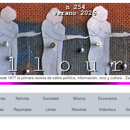
esde 1977 la primera revista de sátira política, información, ocio y cultura . 
nes
Noticias
Sociedad
Música
Escenarios
tas
Reportajes
Letras
Nosotras
Videoteca
Si