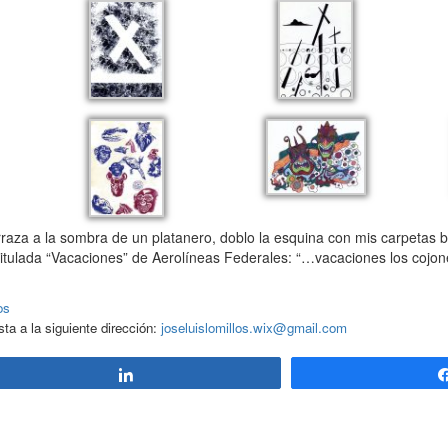
aza a la sombra de un platanero, doblo la esquina con mis carpetas b
itulada “Vacaciones” de Aerolíneas Federales: “…vacaciones los cojone
os
a a la siguiente dirección:
joseluislomillos.wix@gmail.com
Compartir