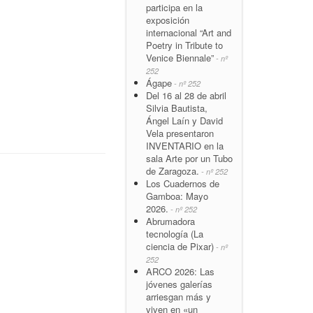
participa en la
exposición
internacional “Art and
Poetry in Tribute to
Venice Biennale”
- nº
252
Ágape
- nº 252
Del 16 al 28 de abril
Silvia Bautista,
Ángel Laín y David
Vela presentaron
INVENTARIO en la
sala Arte por un Tubo
de Zaragoza.
- nº 252
Los Cuadernos de
Gamboa: Mayo
2026.
- nº 252
Abrumadora
tecnología (La
ciencia de Pixar)
- nº
252
ARCO 2026: Las
jóvenes galerías
arriesgan más y
viven en «un