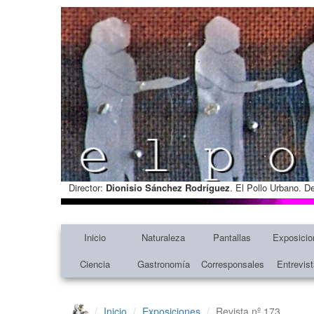
Director:
Dionisio Sánchez Rodríguez
. El Pollo Urbano. D
Inicio
Naturaleza
Pantallas
Exposicio
Ciencia
Gastronomía
Corresponsales
Entrevis
Inicio
Exposiciones
Revista nº 173