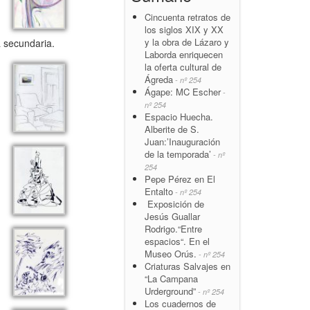
Cincuenta retratos de
los siglos XIX y XX
y la obra de Lázaro y
a secundaria.
Laborda enriquecen
la oferta cultural de
Ágreda
- nº 254
Ágape: MC Escher
-
nº 254
Espacio Huecha.
Alberite de S.
Juan:’Inauguración
de la temporada’
- nº
254
Pepe Pérez en El
Entalto
- nº 254
Exposición de
Jesús Guallar
Rodrigo.“Entre
espacios“. En el
Museo Orús.
- nº 254
Criaturas Salvajes en
“La Campana
Urderground”
- nº 254
Los cuadernos de