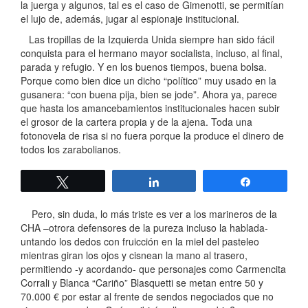
la juerga y algunos, tal es el caso de Gimenotti, se permitían
el lujo de, además, jugar al espionaje institucional.
Las tropillas de la Izquierda Unida siempre han sido fácil
conquista para el hermano mayor socialista, incluso, al final,
parada y refugio. Y en los buenos tiempos, buena bolsa.
Porque como bien dice un dicho “político” muy usado en la
gusanera: “con buena pija, bien se jode”. Ahora ya, parece
que hasta los amancebamientos institucionales hacen subir
el grosor de la cartera propia y de la ajena. Toda una
fotonovela de risa si no fuera porque la produce el dinero de
todos los zarabolianos.
Twittear
Compartir
Compartir
Pero, sin duda, lo más triste es ver a los marineros de la
CHA –otrora defensores de la pureza incluso la hablada-
untando los dedos con fruicción en la miel del pasteleo
mientras giran los ojos y cisnean la mano al trasero,
permitiendo -y acordando- que personajes como Carmencita
Corrali y Blanca “Cariño” Blasquetti se metan entre 50 y
70.000 € por estar al frente de sendos negociados que no