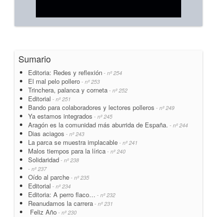
Sumario
Editoria: Redes y reflexión
- nº 254
El mal pelo pollero
- nº 253
Trinchera, palanca y corneta
- nº 252
Editorial
- nº 251
Bando para colaboradores y lectores polleros
- nº 249
Ya estamos integrados
- nº 245
Aragón es la comunidad más aburrida de España.
- nº 244
Dias aciagos
- nº 243
La parca se muestra implacable
- nº 241
Malos tiempos para la lírica
- nº 240
Solidaridad
- nº 238
- nº 237
Oído al parche
- nº 235
Editorial
- nº 234
Editoria: A perro flaco…
- nº 232
Reanudamos la carrera
- nº 231
Feliz Año
- nº 230