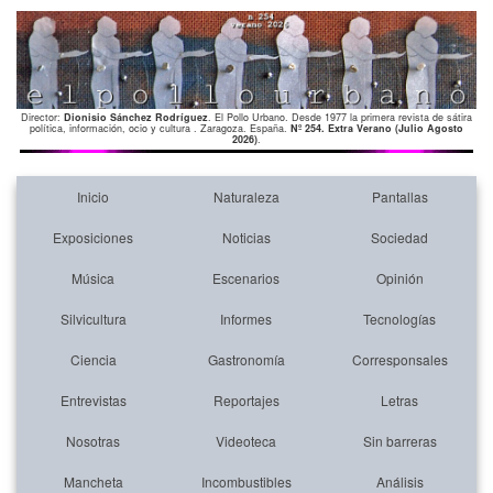
Director:
Dionisio Sánchez Rodríguez
. El Pollo Urbano. Desde 1977 la primera revista de sátira
política, información, ocio y cultura . Zaragoza. España.
Nº 254. Extra Verano (Julio Agosto
2026)
.
Inicio
Naturaleza
Pantallas
Exposiciones
Noticias
Sociedad
Música
Escenarios
Opinión
Silvicultura
Informes
Tecnologías
Ciencia
Gastronomía
Corresponsales
Entrevistas
Reportajes
Letras
Nosotras
Videoteca
Sin barreras
Mancheta
Incombustibles
Análisis