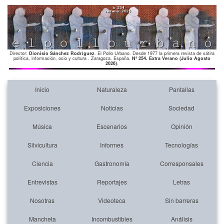
Director:
Dionisio Sánchez Rodríguez
. El Pollo Urbano. Desde 1977 la primera revista de sátira
política, información, ocio y cultura . Zaragoza. España.
Nº 254. Extra Verano (Julio Agosto
2026)
.
Inicio
Naturaleza
Pantallas
Exposiciones
Noticias
Sociedad
Música
Escenarios
Opinión
Silvicultura
Informes
Tecnologías
Ciencia
Gastronomía
Corresponsales
Entrevistas
Reportajes
Letras
Nosotras
Videoteca
Sin barreras
Mancheta
Incombustibles
Análisis