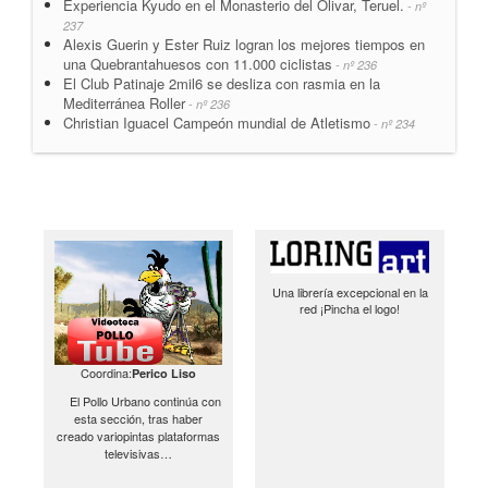
Experiencia Kyudo en el Monasterio del Olivar, Teruel.
- nº
237
Alexis Guerin y Ester Ruiz logran los mejores tiempos en
una Quebrantahuesos con 11.000 ciclistas
- nº 236
El Club Patinaje 2mil6 se desliza con rasmia en la
Mediterránea Roller
- nº 236
Christian Iguacel Campeón mundial de Atletismo
- nº 234
Una librería excepcional en la
red ¡Pincha el logo!
Coordina:
Perico Liso
El Pollo Urbano continúa con
esta sección, tras haber
creado variopintas plataformas
televisivas…