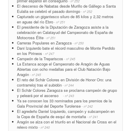
primer español en conseguirlo
- nº 252
El descenso de Nabatas desde Murillo de Gállego a Santa
Eulalia se celebró el pasado domingo
- nº 252
Capturado un gigantesco siluro de 85 kilos y 2,32 metros
en aguas del río Ebro
- nº 251
El presidente de la Diputación de Zaragoza asiste a la
celebración en Calatayud del Campeonato de España de
Motocross Élite
- nº 251
Carreras Populares en Zaragoza
- nº 250
Dani Izquierdo bate el récord masculino de Monte Perdido
en los Pirineos
- nº 247
Campeón de la Trepariscos
- nº 245
La Estanca acoge el Campeonato de Aragón de Aguas
Abiertas con ocho medallas para el Club Natación Bajo
Aragón
- nº 245
El reto del Schär Colores en División de Honor Oro: una
contrarreloj tras el subidón
- nº 244
El Schär Colores Zaragoza se proclama campeón de grupo
y peleará por el ascenso
- nº 243
Ya se conocen los 33 nominados para los premios de la
Gala Provincial del Deporte Turolense
- nº 242
El agredeño Daniel Izquierdo, campeón y subcampeón en
la Copa de España de esquí de montaña
- nº 241
Aragón se alza con el triunfo en el Nacional de Cross en el
relevo mixto
- nº 240