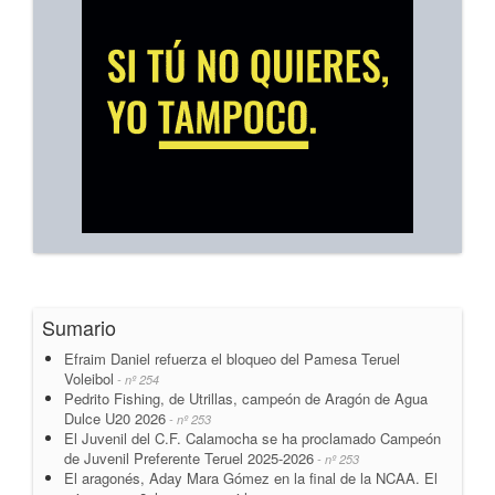
Sumario
Efraim Daniel refuerza el bloqueo del Pamesa Teruel
Voleibol
- nº 254
Pedrito Fishing, de Utrillas, campeón de Aragón de Agua
Dulce U20 2026
- nº 253
El Juvenil del C.F. Calamocha se ha proclamado Campeón
de Juvenil Preferente Teruel 2025-2026
- nº 253
El aragonés, Aday Mara Gómez en la final de la NCAA. El