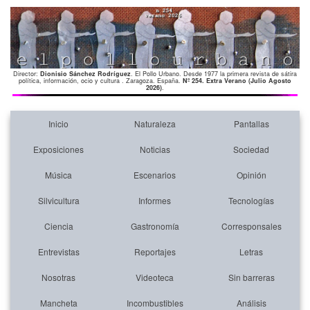
Director:
Dionisio Sánchez Rodríguez
. El Pollo Urbano. Desde 1977 la primera revista de sátira
política, información, ocio y cultura . Zaragoza. España.
Nº 254. Extra Verano (Julio Agosto
2026)
.
Inicio
Naturaleza
Pantallas
Exposiciones
Noticias
Sociedad
Música
Escenarios
Opinión
Silvicultura
Informes
Tecnologías
Ciencia
Gastronomía
Corresponsales
Entrevistas
Reportajes
Letras
Nosotras
Videoteca
Sin barreras
Mancheta
Incombustibles
Análisis