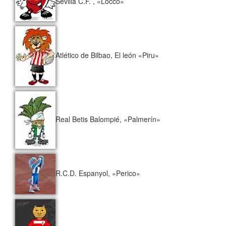
Sevilla C.F. , «Locco»
Atlético de Bilbao, El león «Piru»
Real Betis Balompié, «Palmerín»
R.C.D. Espanyol, «Perico»