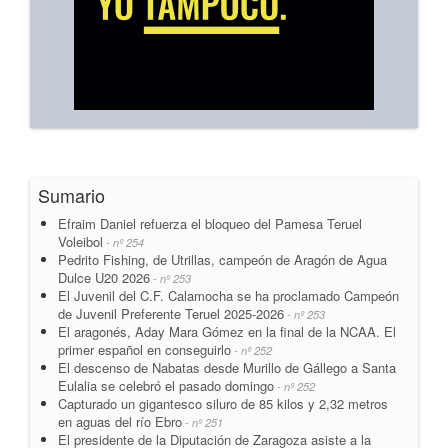
Sumario
Efraim Daniel refuerza el bloqueo del Pamesa Teruel
Voleibol
- nº 254
Pedrito Fishing, de Utrillas, campeón de Aragón de Agua
Dulce U20 2026
- nº 253
El Juvenil del C.F. Calamocha se ha proclamado Campeón
de Juvenil Preferente Teruel 2025-2026
- nº 253
El aragonés, Aday Mara Gómez en la final de la NCAA. El
primer español en conseguirlo
- nº 252
El descenso de Nabatas desde Murillo de Gállego a Santa
Eulalia se celebró el pasado domingo
- nº 252
Capturado un gigantesco siluro de 85 kilos y 2,32 metros
en aguas del río Ebro
- nº 251
El presidente de la Diputación de Zaragoza asiste a la