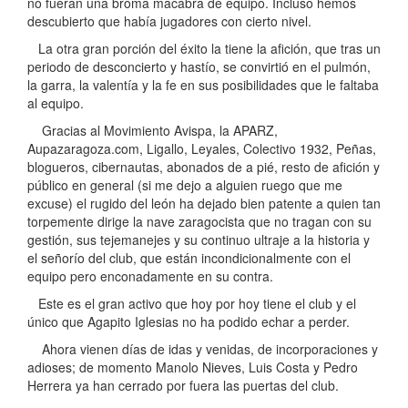
no fueran una broma macabra de equipo. Incluso hemos
descubierto que había jugadores con cierto nivel.
La otra gran porción del éxito la tiene la afición, que tras un
periodo de desconcierto y hastío, se convirtió en el pulmón,
la garra, la valentía y la fe en sus posibilidades que le faltaba
al equipo.
Gracias al Movimiento Avispa, la APARZ,
Aupazaragoza.com, Ligallo, Leyales, Colectivo 1932, Peñas,
blogueros, cibernautas, abonados de a pié, resto de afición y
público en general (si me dejo a alguien ruego que me
excuse) el rugido del león ha dejado bien patente a quien tan
torpemente dirige la nave zaragocista que no tragan con su
gestión, sus tejemanejes y su continuo ultraje a la historia y
el señorío del club, que están incondicionalmente con el
equipo pero enconadamente en su contra.
Este es el gran activo que hoy por hoy tiene el club y el
único que Agapito Iglesias no ha podido echar a perder.
Ahora vienen días de idas y venidas, de incorporaciones y
adioses; de momento Manolo Nieves, Luis Costa y Pedro
Herrera ya han cerrado por fuera las puertas del club.