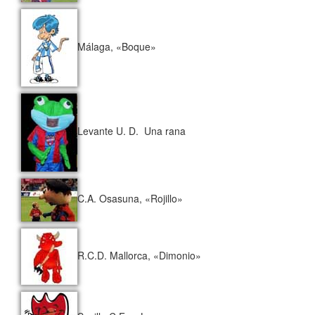
Málaga, «Boque»
Levante U. D. Una rana
C.A. Osasuna, «Rojillo»
R.C.D. Mallorca, «Dimonio»