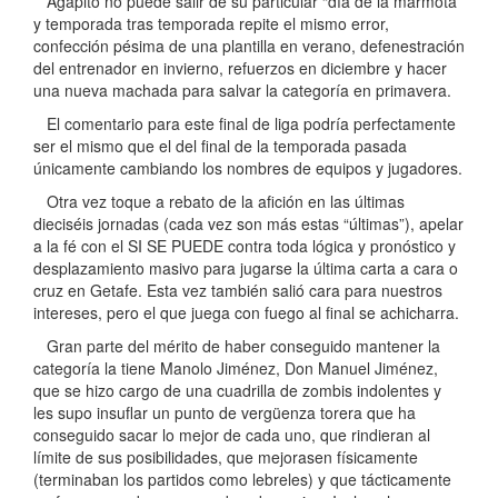
Agapito no puede salir de su particular “día de la marmota”
y temporada tras temporada repite el mismo error,
confección pésima de una plantilla en verano, defenestración
del entrenador en invierno, refuerzos en diciembre y hacer
una nueva machada para salvar la categoría en primavera.
El comentario para este final de liga podría perfectamente
ser el mismo que el del final de la temporada pasada
únicamente cambiando los nombres de equipos y jugadores.
Otra vez toque a rebato de la afición en las últimas
dieciséis jornadas (cada vez son más estas “últimas”), apelar
a la fé con el SI SE PUEDE contra toda lógica y pronóstico y
desplazamiento masivo para jugarse la última carta a cara o
cruz en Getafe. Esta vez también salió cara para nuestros
intereses, pero el que juega con fuego al final se achicharra.
Gran parte del mérito de haber conseguido mantener la
categoría la tiene Manolo Jiménez, Don Manuel Jiménez,
que se hizo cargo de una cuadrilla de zombis indolentes y
les supo insuflar un punto de vergüenza torera que ha
conseguido sacar lo mejor de cada uno, que rindieran al
límite de sus posibilidades, que mejorasen físicamente
(terminaban los partidos como lebreles) y que tácticamente