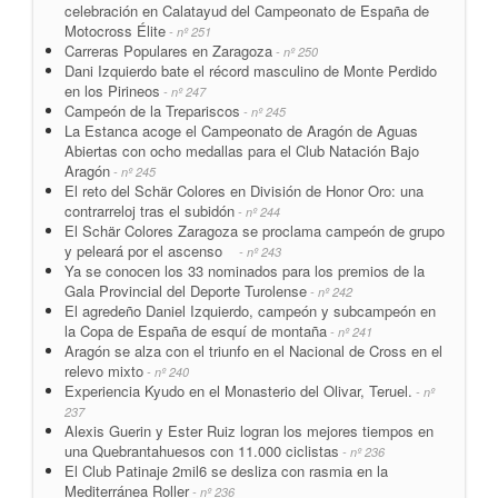
celebración en Calatayud del Campeonato de España de
Motocross Élite
- nº 251
Carreras Populares en Zaragoza
- nº 250
Dani Izquierdo bate el récord masculino de Monte Perdido
en los Pirineos
- nº 247
Campeón de la Trepariscos
- nº 245
La Estanca acoge el Campeonato de Aragón de Aguas
Abiertas con ocho medallas para el Club Natación Bajo
Aragón
- nº 245
El reto del Schär Colores en División de Honor Oro: una
contrarreloj tras el subidón
- nº 244
El Schär Colores Zaragoza se proclama campeón de grupo
y peleará por el ascenso
- nº 243
Ya se conocen los 33 nominados para los premios de la
Gala Provincial del Deporte Turolense
- nº 242
El agredeño Daniel Izquierdo, campeón y subcampeón en
la Copa de España de esquí de montaña
- nº 241
Aragón se alza con el triunfo en el Nacional de Cross en el
relevo mixto
- nº 240
Experiencia Kyudo en el Monasterio del Olivar, Teruel.
- nº
237
Alexis Guerin y Ester Ruiz logran los mejores tiempos en
una Quebrantahuesos con 11.000 ciclistas
- nº 236
El Club Patinaje 2mil6 se desliza con rasmia en la
Mediterránea Roller
- nº 236