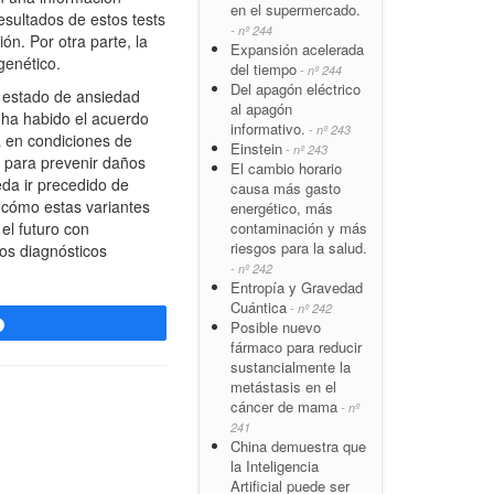
en el supermercado.
esultados de estos tests
- nº 244
ón. Por otra parte, la
Expansión acelerada
genético.
del tiempo
- nº 244
Del apagón eléctrico
 estado de ansiedad
al apagón
e ha habido el acuerdo
informativo.
- nº 243
á en condiciones de
Einstein
- nº 243
e para prevenir daños
El cambio horario
eda ir precedido de
causa más gasto
 cómo estas variantes
energético, más
contaminación y más
el futuro con
riesgos para la salud.
os diagnósticos
- nº 242
Entropía y Gravedad
Cuántica
- nº 242
Posible nuevo
Compartir
fármaco para reducir
sustancialmente la
metástasis en el
cáncer de mama
- nº
241
China demuestra que
la Inteligencia
Artificial puede ser