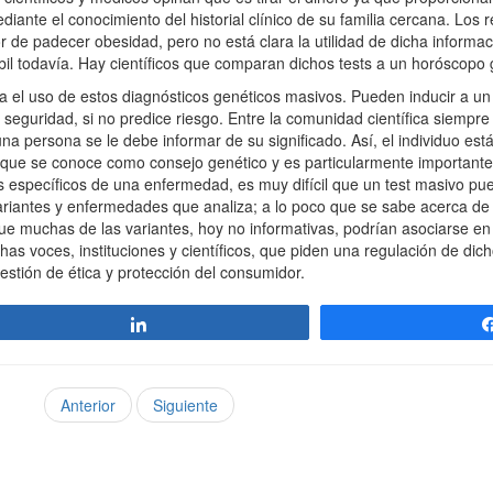
iante el conocimiento del historial clínico de su familia cercana. Los r
de padecer obesidad, pero no está clara la utilidad de dicha informaci
bil todavía. Hay científicos que comparan dichos tests a un horóscopo 
l uso de estos diagnósticos genéticos masivos. Pueden inducir a un
sa seguridad, si no predice riesgo. Entre la comunidad científica siempr
a persona se le debe informar de su significado. Así, el individuo est
lo que se conoce como consejo genético y es particularmente important
os específicos de una enfermedad, es muy difícil que un test masivo pu
ariantes y enfermedades que analiza; a lo poco que se sabe acerca de
que muchas de las variantes, hoy no informativas, podrían asociarse en 
 voces, instituciones y científicos, que piden una regulación de dich
stión de ética y protección del consumidor.
Compartir
Anterior
Siguiente