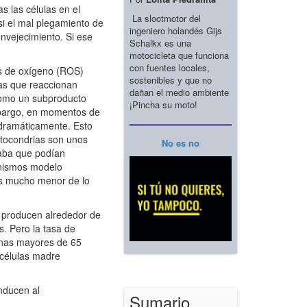
s las células en el
La slootmotor del
si el mal plegamiento de
ingeniero holandés Gijs
nvejecimiento. Si ese
Schalkx es una
motocicleta que funciona
con fuentes locales,
as de oxígeno (ROS)
sostenibles y que no
las que reaccionan
dañan el medio ambiente
como un subproducto
¡Pincha su moto!
embargo, en momentos de
r dramáticamente. Esto
mitocondrias son unos
No es no
zaba que podían
anismos modelo
 es mucho menor de lo
s producen alrededor de
s. Pero la tasa de
sonas mayores de 65
 células madre
nducen al
Sumario