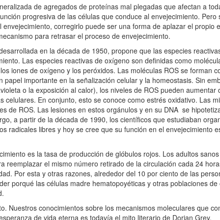
eneralizada de agregados de proteínas mal plegadas que afectan a toda
unción progresiva de las células que conduce al envejecimiento. Pero 
 envejecimiento, corregirlo puede ser una forma de aplazar el propio e
e mecanismo para retrasar el proceso de envejecimiento.
, desarrollada en la década de 1950, propone que las especies reactiv
imiento. Las especies reactivas de oxígeno son definidas como molécu
los iones de oxígeno y los peróxidos. Las moléculas ROS se forman 
n papel importante en la señalización celular y la homeostasis. Sin 
avioleta o la exposición al calor), los niveles de ROS pueden aumenta
ras celulares. En conjunto, esto se conoce como estrés oxidativo. Las 
ntes de ROS. Las lesiones en estos orgánulos y en su DNA se hipoteti
o, a partir de la década de 1990, los científicos que estudiaban org
s radicales libres y hoy se cree que su función en el envejecimiento
ecimiento es la tasa de producción de glóbulos rojos. Los adultos sano
ra reemplazar el mismo número retirado de la circulación cada 24 hora
dad. Por esta y otras razones, alrededor del 10 por ciento de las per
ender porqué las células madre hematopoyéticas y otras poblaciones de
d.
o. Nuestros conocimientos sobre los mecanismos moleculares que co
esperanza de vida eterna es todavía el mito literario de Dorian Grey.