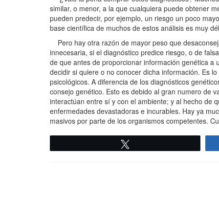
similar, o menor, a la que cualquiera puede obtener med
pueden predecir, por ejemplo, un riesgo un poco mayor 
base científica de muchos de estos análisis es muy dé
Pero hay otra razón de mayor peso que desaconseja e
innecesaria, si el diagnóstico predice riesgo, o de fal
de que antes de proporcionar información genética a un
decidir si quiere o no conocer dicha información. Es 
psicológicos. A diferencia de los diagnósticos genétic
consejo genético. Esto es debido al gran numero de v
interactúan entre sí y con el ambiente; y al hecho de 
enfermedades devastadoras e incurables. Hay ya muchas
masivos por parte de los organismos competentes. Cue
Twittear