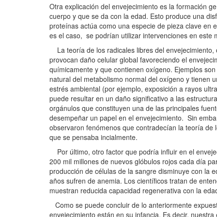
Otra explicación del envejecimiento es la formación g
cuerpo y que se da con la edad. Esto produce una disf
proteínas actúa como una especie de pieza clave en el
es el caso, se podrían utilizar intervenciones en est
La teoría de los radicales libres del envejecimiento
provocan daño celular global favoreciendo el envejec
químicamente y que contienen oxígeno. Ejemplos son 
natural del metabolismo normal del oxígeno y tienen u
estrés ambiental (por ejemplo, exposición a rayos ultr
puede resultar en un daño significativo a las estructu
orgánulos que constituyen una de las principales fue
desempeñar un papel en el envejecimiento. Sin embarg
observaron fenómenos que contradecían la teoría de lo
que se pensaba incialmente.
Por último, otro factor que podría influir en el envej
200 mil millones de nuevos glóbulos rojos cada día pa
producción de células de la sangre disminuye con la e
años sufren de anemia. Los científicos tratan de ent
muestran reducida capacidad regenerativa con la eda
Como se puede concluir de lo anteriormente expuest
envejecimiento están en su infancia. Es decir, nuestra 