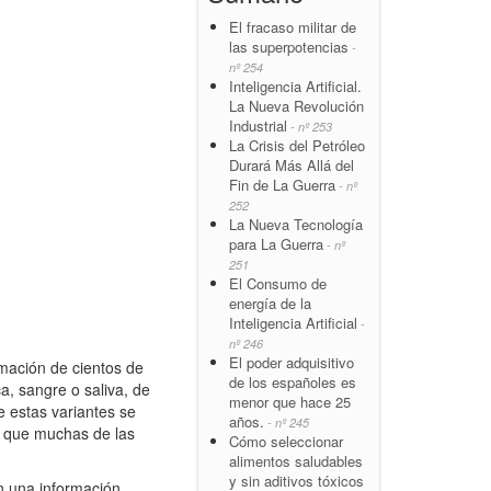
El fracaso militar de
las superpotencias
-
nº 254
Inteligencia Artificial.
La Nueva Revolución
Industrial
- nº 253
La Crisis del Petróleo
Durará Más Allá del
Fin de La Guerra
- nº
252
La Nueva Tecnología
para La Guerra
- nº
251
El Consumo de
energía de la
Inteligencia Artificial
-
nº 246
El poder adquisitivo
ación de cientos de
de los españoles es
a, sangre o saliva, de
menor que hace 25
 estas variantes se
años.
- nº 245
 que muchas de las
Cómo seleccionar
alimentos saludables
y sin aditivos tóxicos
n una información