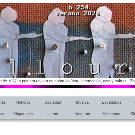
esde 1977 la primera revista de sátira política, información, ocio y cultura . 
nes
Noticias
Sociedad
Música
Escenarios
tas
Reportajes
Letras
Nosotras
Videoteca
Si