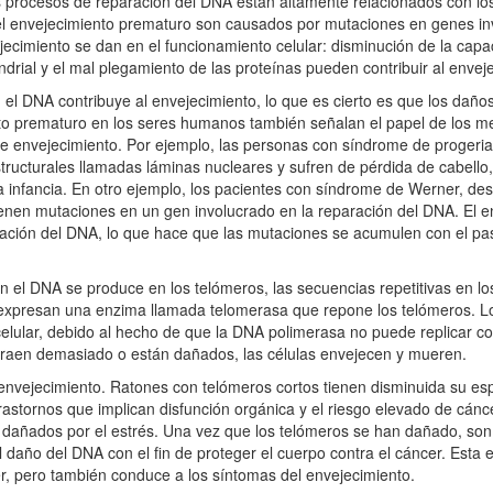
procesos de reparación del DNA están altamente relacionados con lo
el envejecimiento prematuro son causados por mutaciones en genes in
cimiento se dan en el funcionamiento celular: disminución de la capac
ndrial y el mal plegamiento de las proteínas pueden contribuir al envej
 DNA contribuye al envejecimiento, lo que es cierto es que los daño
to prematuro en los seres humanos también señalan el papel de los 
de envejecimiento. Por ejemplo, las personas con síndrome de progeria
tructurales llamadas láminas nucleares y sufren de pérdida de cabello
 la infancia. En otro ejemplo, los pacientes con síndrome de Werner, de
nen mutaciones en un gen involucrado en la reparación del DNA. El e
ración del DNA, lo que hace que las mutaciones se acumulen con el pas
el DNA se produce en los telómeros, las secuencias repetitivas en lo
expresan una enzima llamada telomerasa que repone los telómeros. Lo
celular, debido al hecho de que la DNA polimerasa no puede replicar 
traen demasiado o están dañados, las células envejecen y mueren.
l envejecimiento. Ratones con telómeros cortos tienen disminuida su es
stornos que implican disfunción orgánica y el riesgo elevado de cánce
dañados por el estrés. Una vez que los telómeros se han dañado, son d
daño del DNA con el fin de proteger el cuerpo contra el cáncer. Esta
cer, pero también conduce a los síntomas del envejecimiento.