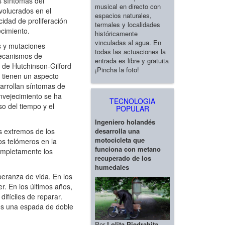
s síntomas del
musical en directo con
volucrados en el
espacios naturales,
idad de proliferación
termales y localidades
ecimiento.
históricamente
vinculadas al agua. En
s y mutaciones
todas las actuaciones la
mecanismos de
entrada es libre y gratuita
 de Hutchinson-Gilford
¡Pincha la foto!
, tienen un aspecto
sarrollan síntomas de
nvejecimiento se ha
TECNOLOGIA
o del tiempo y el
POPULAR
Ingeniero holandés
desarrolla una
s extremos de los
motocicleta que
s telómeros en la
funciona con metano
completamente los
recuperado de los
humedales
peranza de vida. En los
r. En los últimos años,
ifíciles de reparar.
 es una espada de doble
Por
Lolita Piedrahita