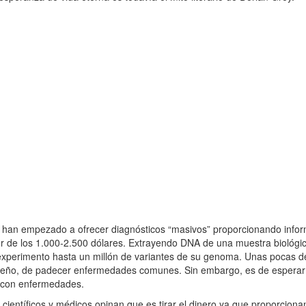
n empezado a ofrecer diagnósticos “masivos” proporcionando inform
or de los 1.000-2.500 dólares. Extrayendo DNA de una muestra biológic
xperimento hasta un millón de variantes de su genoma. Unas pocas de
ueño, de padecer enfermedades comunes. Sin embargo, es de esperar
ro con enfermedades.
ntíficos y médicos opinan que es tirar el dinero ya que proporciona