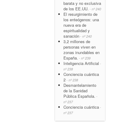
barata y no exclusiva
de los EE.UU.
- nº 240
El resurgimiento de
los enteógenos: una
nueva era de
espiritualidad y
sanación
- nº 240
3,2 millones de
personas viven en
zonas inundables en
España.
- nº 239
Inteligencia Artificial
-
nº 238
Conciencia cuántica
2
- nº 238
Desmantelamiento
de la Sanidad
Pública Española.
-
nº 237
Conciencia cuántica
-
nº 237