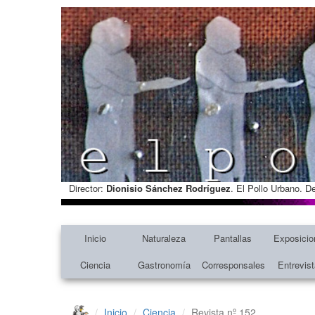
Director:
Dionisio Sánchez Rodríguez
. El Pollo Urbano. D
Inicio
Naturaleza
Pantallas
Exposicio
Ciencia
Gastronomía
Corresponsales
Entrevis
Inicio
Ciencia
Revista nº 152