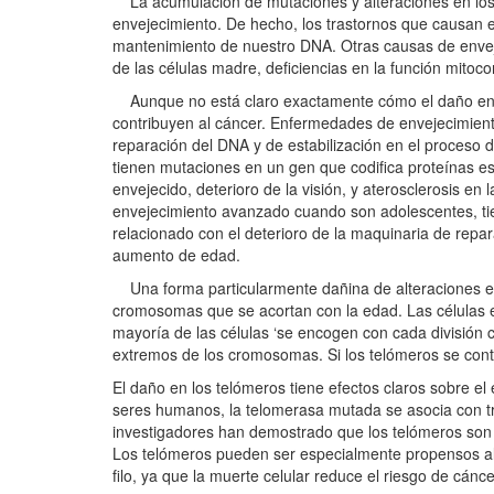
La acumulación de mutaciones y alteraciones en los 
envejecimiento. De hecho, los trastornos que causan 
mantenimiento de nuestro DNA. Otras causas de enveje
de las células madre, deficiencias en la función mitoco
Aunque no está claro exactamente cómo el daño en el
contribuyen al cáncer. Enfermedades de envejecimien
reparación del DNA y de estabilización en el proceso 
tienen mutaciones en un gen que codifica proteínas es
envejecido, deterioro de la visión, y aterosclerosis en
envejecimiento avanzado cuando son adolescentes, tie
relacionado con el deterioro de la maquinaria de repa
aumento de edad.
Una forma particularmente dañina de alteraciones en 
cromosomas que se acortan con la edad. Las células 
mayoría de las células ‘se encogen con cada división 
extremos de los cromosomas. Si los telómeros se con
El daño en los telómeros tiene efectos claros sobre e
seres humanos, la telomerasa mutada se asocia con tra
investigadores han demostrado que los telómeros son 
Los telómeros pueden ser especialmente propensos al 
filo, ya que la muerte celular reduce el riesgo de cán