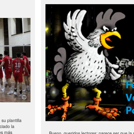
u plantilla
ciado la
les más
Bueno, queridos lectores: parece ser que la 