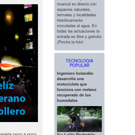
musical en directo con
espacios naturales,
termales y localidades
históricamente
vinculadas al agua. En
todas las actuaciones la
entrada es libre y gratuita
¡Pincha la foto!
TECNOLOGIA
POPULAR
Ingeniero holandés
desarrolla una
motocicleta que
funciona con metano
recuperado de los
humedales
revista poco a poco
Por
Lolita Piedrahita