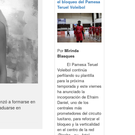
el bloqueo del Pamesa
Teruel Voleibol
Por
Mirinda
Blasques
El Pamesa Teruel
Voleibol continúa
perfilando su plantilla
para la próxima
temporada y este viernes
ha anunciado la
incorporación de Efraim
enzó a formarse en
Daniel, uno de los
raduarse en
centrales más
prometedores del circuito
lusitano, para reforzar el
bloqueo y la verticalidad
en el centro de la red
¡Pincha su foto!