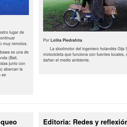
stro lugar de
continuar
Por
Lolita Piedrahita
no muy remotos.
La slootmotor del ingeniero holandés Gijs 
bawa es una de
motocicleta que funciona con fuentes locales, 
onda (Bali,
dañan el medio ambiente.
stas junto con
s) abarcan la
s se
loqueo
Editoria: Redes y reflexió