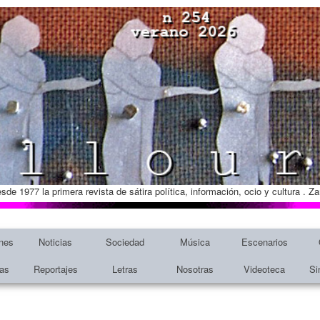
esde 1977 la primera revista de sátira política, información, ocio y cultura . 
nes
Noticias
Sociedad
Música
Escenarios
tas
Reportajes
Letras
Nosotras
Videoteca
Si