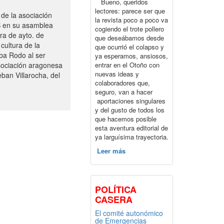
Bueno, queridos
lectores: parece ser que
de la asociación
la revista poco a poco va
S en su asamblea
cogiendo el trote pollero
ra de ayto. de
que deseábamos desde
cultura de la
que ocurrió el colapso y
ba Rodo al ser
ya esperamos, ansiosos,
entrar en el Otoño con
sociación aragonesa
nuevas ideas y
ban Villarocha, del
colaboradores que,
seguro, van a hacer
aportaciones singulares
y del gusto de todos los
que hacemos posible
esta aventura editorial de
ya larguísima trayectoria.
Leer más
POLÍTICA
CASERA
El comité autonómico
de Emergencias