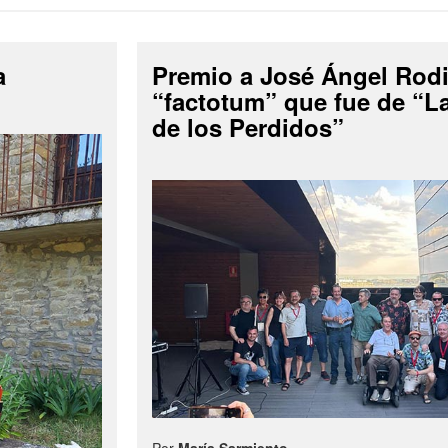
a
Premio a José Ángel Rodi
“factotum” que fue de “
de los Perdidos”
Por
María Sarmiento