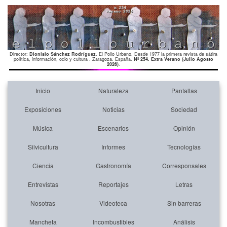
Director:
Dionisio Sánchez Rodríguez
. El Pollo Urbano. Desde 1977 la primera revista de sátira
política, información, ocio y cultura . Zaragoza. España.
Nº 254. Extra Verano (Julio Agosto
2026)
.
Inicio
Naturaleza
Pantallas
Exposiciones
Noticias
Sociedad
Música
Escenarios
Opinión
Silvicultura
Informes
Tecnologías
Ciencia
Gastronomía
Corresponsales
Entrevistas
Reportajes
Letras
Nosotras
Videoteca
Sin barreras
Mancheta
Incombustibles
Análisis