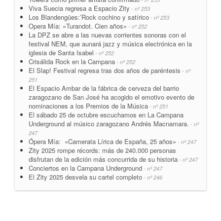
Viva Suecia regresa a Espacio Zity
- nº 253
Los Blandengües:’Rock cochino y satírico
- nº 253
Opera Mía: «Turandot. Cien años»
- nº 252
La DPZ se abre a las nuevas corrientes sonoras con el
festival NEM, que aunará jazz y música electrónica en la
iglesia de Santa Isabel
- nº 252
Crisálida Rock en la Campana
- nº 252
El Slap! Festival regresa tras dos años de paréntesis
- nº
251
El Espacio Ambar de la fábrica de cerveza del barrio
zaragozano de San José ha acogido el emotivo evento de
nominaciones a los Premios de la Música
- nº 251
El sábado 25 de octubre escuchamos en La Campana
Underground al músico zaragozano Andrés Macnamara.
- nº
247
Ópera Mía: «Camerata Lírica de España, 25 años»
- nº 247
Zity 2025 rompe récords: más de 240.000 personas
disfrutan de la edición más concurrida de su historia
- nº 247
Conciertos en la Campana Underground
- nº 247
El Zity 2025 desvela su cartel completo
- nº 246