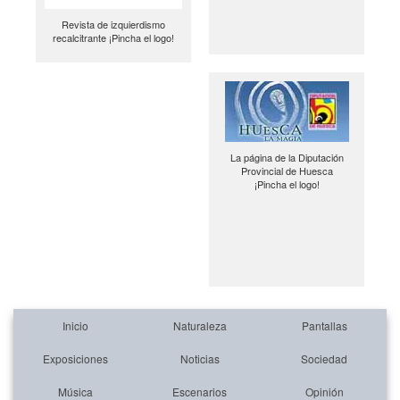
Revista de izquierdismo
recalcitrante ¡Pincha el logo!
La página de la Diputación
Provincial de Huesca
¡Pincha el logo!
Inicio
Naturaleza
Pantallas
Exposiciones
Noticias
Sociedad
Música
Escenarios
Opinión