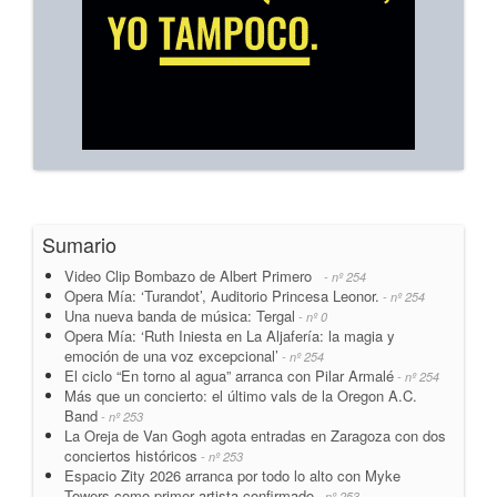
Sumario
Video Clip Bombazo de Albert Primero
- nº 254
Opera Mía: ‘Turandot’, Auditorio Princesa Leonor.
- nº 254
Una nueva banda de música: Tergal
- nº 0
Opera Mía: ‘Ruth Iniesta en La Aljafería: la magia y
emoción de una voz excepcional’
- nº 254
El ciclo “En torno al agua” arranca con Pilar Armalé
- nº 254
Más que un concierto: el último vals de la Oregon A.C.
Band
- nº 253
La Oreja de Van Gogh agota entradas en Zaragoza con dos
conciertos históricos
- nº 253
Espacio Zity 2026 arranca por todo lo alto con Myke
Towers como primer artista confirmado
- nº 253