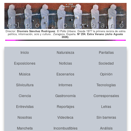
Director:
Dionisio Sánchez Rodríguez
. El Pollo Urbano. Desde 1977 la primera revista de sátira
política, información, ocio y cultura . Zaragoza. España.
Nº 254. Extra Verano (Julio Agosto
2026)
.
Inicio
Naturaleza
Pantallas
Exposiciones
Noticias
Sociedad
Música
Escenarios
Opinión
Silvicultura
Informes
Tecnologías
Ciencia
Gastronomía
Corresponsales
Entrevistas
Reportajes
Letras
Nosotras
Videoteca
Sin barreras
Mancheta
Incombustibles
Análisis