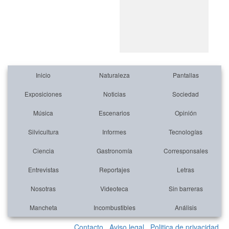
Inicio
Naturaleza
Pantallas
Exposiciones
Noticias
Sociedad
Música
Escenarios
Opinión
Silvicultura
Informes
Tecnologías
Ciencia
Gastronomía
Corresponsales
Entrevistas
Reportajes
Letras
Nosotras
Videoteca
Sin barreras
Mancheta
Incombustibles
Análisis
Contacto
Aviso legal
Politica de privacidad