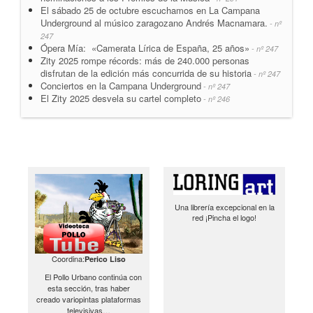
El sábado 25 de octubre escuchamos en La Campana
Underground al músico zaragozano Andrés Macnamara.
- nº
247
Ópera Mía: «Camerata Lírica de España, 25 años»
- nº 247
Zity 2025 rompe récords: más de 240.000 personas
disfrutan de la edición más concurrida de su historia
- nº 247
Conciertos en la Campana Underground
- nº 247
El Zity 2025 desvela su cartel completo
- nº 246
Una librería excepcional en la
red ¡Pincha el logo!
Coordina:
Perico Liso
El Pollo Urbano continúa con
esta sección, tras haber
creado variopintas plataformas
televisivas…