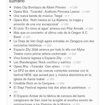
Sumario
Video Clip Bombazo de Albert Primero
- nº 254
Opera Mía: ‘Turandot’, Auditorio Princesa Leonor.
- nº 254
Una nueva banda de música: Tergal
- nº 0
Opera Mía: ‘Ruth Iniesta en La Aljafería: la magia y
emoción de una voz excepcional’
- nº 254
El ciclo “En torno al agua” arranca con Pilar Armalé
- nº 254
Más que un concierto: el último vals de la Oregon A.C.
Band
- nº 253
La Oreja de Van Gogh agota entradas en Zaragoza con dos
conciertos históricos
- nº 253
Espacio Zity 2026 arranca por todo lo alto con Myke
Towers como primer artista confirmado
- nº 253
Viva Suecia regresa a Espacio Zity
- nº 253
Los Blandengües:’Rock cochino y satírico
- nº 253
Opera Mía: «Turandot. Cien años»
- nº 252
La DPZ se abre a las nuevas corrientes sonoras con el
festival NEM, que aunará jazz y música electrónica en la
iglesia de Santa Isabel
- nº 252
Crisálida Rock en la Campana
- nº 252
El Slap! Festival regresa tras dos años de paréntesis
- nº
251
El Espacio Ambar de la fábrica de cerveza del barrio
zaragozano de San José ha acogido el emotivo evento de
nominaciones a los Premios de la Música
- nº 251