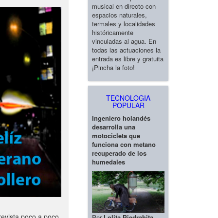
musical en directo con
espacios naturales,
termales y localidades
históricamente
vinculadas al agua. En
todas las actuaciones la
entrada es libre y gratuita
¡Pincha la foto!
TECNOLOGIA
POPULAR
Ingeniero holandés
desarrolla una
motocicleta que
funciona con metano
recuperado de los
humedales
revista poco a poco
Por
Lolita Piedrahita