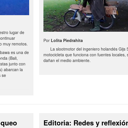
stro lugar de
continuar
Por
Lolita Piedrahita
no muy remotos.
La slootmotor del ingeniero holandés Gijs 
bawa es una de
motocicleta que funciona con fuentes locales, 
onda (Bali,
dañan el medio ambiente.
stas junto con
s) abarcan la
s se
loqueo
Editoria: Redes y reflexió