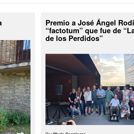
a
Premio a José Ángel Rodi
“factotum” que fue de “
de los Perdidos”
Por
María Sarmiento