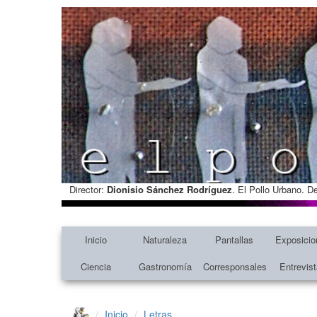
Director:
Dionisio Sánchez Rodríguez
. El Pollo Urbano. D
Inicio
Naturaleza
Pantallas
Exposicio
Ciencia
Gastronomía
Corresponsales
Entrevis
Inicio
Letras