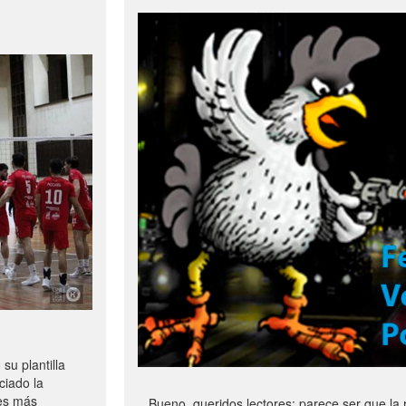
u plantilla
ciado la
les más
Bueno, queridos lectores: parece ser que la 