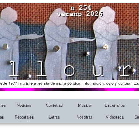
esde 1977 la primera revista de sátira política, información, ocio y cultura . 
nes
Noticias
Sociedad
Música
Escenarios
tas
Reportajes
Letras
Nosotras
Videoteca
Si