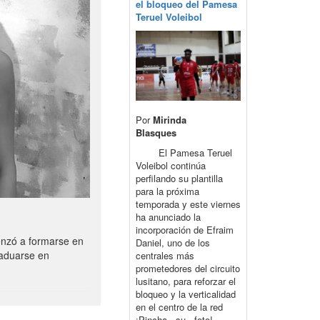
el bloqueo del Pamesa
Teruel Voleibol
Por
Mirinda
Blasques
El Pamesa Teruel
Voleibol continúa
perfilando su plantilla
para la próxima
temporada y este viernes
ha anunciado la
incorporación de Efraim
enzó a formarse en
Daniel, uno de los
raduarse en
centrales más
prometedores del circuito
lusitano, para reforzar el
bloqueo y la verticalidad
en el centro de la red
¡Pincha su foto!