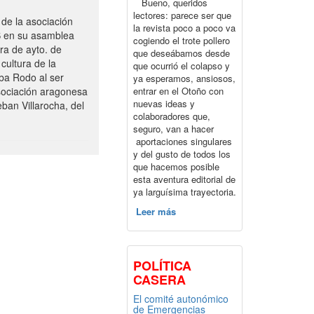
Bueno, queridos
lectores: parece ser que
de la asociación
la revista poco a poco va
S en su asamblea
cogiendo el trote pollero
ra de ayto. de
que deseábamos desde
cultura de la
que ocurrió el colapso y
ba Rodo al ser
ya esperamos, ansiosos,
entrar en el Otoño con
sociación aragonesa
nuevas ideas y
ban Villarocha, del
colaboradores que,
seguro, van a hacer
aportaciones singulares
y del gusto de todos los
que hacemos posible
esta aventura editorial de
ya larguísima trayectoria.
Leer más
POLÍTICA
CASERA
El comité autonómico
de Emergencias