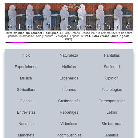
Director:
Dionisio Sánchez Rodríguez
. El Pollo Urbano. Desde 1977 la primera revista de sátira
política, información, ocio y cultura . Zaragoza. España.
Nº 254. Extra Verano (Julio Agosto
2026)
.
Inicio
Naturaleza
Pantallas
Exposiciones
Noticias
Sociedad
Música
Escenarios
Opinión
Silvicultura
Informes
Tecnologías
Ciencia
Gastronomía
Corresponsales
Entrevistas
Reportajes
Letras
Nosotras
Videoteca
Sin barreras
Mancheta
Incombustibles
Análisis