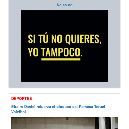
No es no
DEPORTES
Efraim Daniel refuerza el bloqueo del Pamesa Teruel
Voleibol