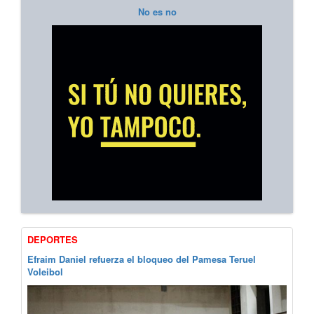
No es no
DEPORTES
Efraim Daniel refuerza el bloqueo del Pamesa Teruel
Voleibol