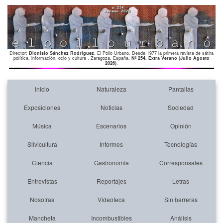
Director:
Dionisio Sánchez Rodríguez
. El Pollo Urbano. Desde 1977 la primera revista de sátira
política, información, ocio y cultura . Zaragoza. España.
Nº 254. Extra Verano (Julio Agosto
2026)
.
Inicio
Naturaleza
Pantallas
Exposiciones
Noticias
Sociedad
Música
Escenarios
Opinión
Silvicultura
Informes
Tecnologías
Ciencia
Gastronomía
Corresponsales
Entrevistas
Reportajes
Letras
Nosotras
Videoteca
Sin barreras
Mancheta
Incombustibles
Análisis