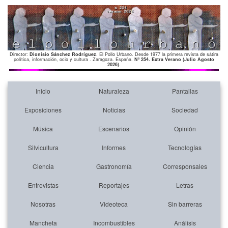
Director:
Dionisio Sánchez Rodríguez
. El Pollo Urbano. Desde 1977 la primera revista de sátira
política, información, ocio y cultura . Zaragoza. España.
Nº 254. Extra Verano (Julio Agosto
2026)
.
Inicio
Naturaleza
Pantallas
Exposiciones
Noticias
Sociedad
Música
Escenarios
Opinión
Silvicultura
Informes
Tecnologías
Ciencia
Gastronomía
Corresponsales
Entrevistas
Reportajes
Letras
Nosotras
Videoteca
Sin barreras
Mancheta
Incombustibles
Análisis