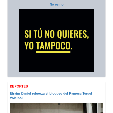
No es no
DEPORTES
Efraim Daniel refuerza el bloqueo del Pamesa Teruel
Voleibol