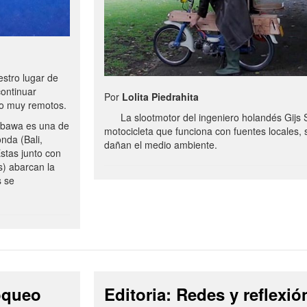
stro lugar de
continuar
Por
Lolita Piedrahita
no muy remotos.
La slootmotor del ingeniero holandés Gijs 
bawa es una de
motocicleta que funciona con fuentes locales, 
onda (Bali,
dañan el medio ambiente.
stas junto con
s) abarcan la
s se
loqueo
Editoria: Redes y reflexió