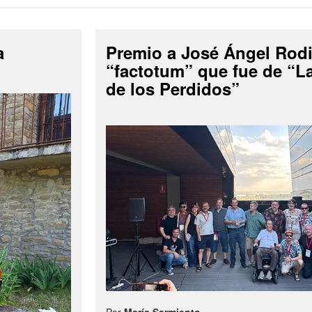
a
Premio a José Ángel Rodi
“factotum” que fue de “
de los Perdidos”
Por
María Sarmiento