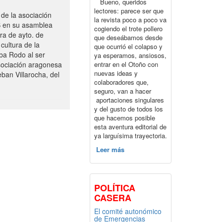
Bueno, queridos
lectores: parece ser que
de la asociación
la revista poco a poco va
S en su asamblea
cogiendo el trote pollero
ra de ayto. de
que deseábamos desde
cultura de la
que ocurrió el colapso y
ba Rodo al ser
ya esperamos, ansiosos,
entrar en el Otoño con
sociación aragonesa
nuevas ideas y
ban Villarocha, del
colaboradores que,
seguro, van a hacer
aportaciones singulares
y del gusto de todos los
que hacemos posible
esta aventura editorial de
ya larguísima trayectoria.
Leer más
POLÍTICA
CASERA
El comité autonómico
de Emergencias