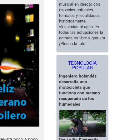
musical en directo con
espacios naturales,
termales y localidades
históricamente
vinculadas al agua. En
todas las actuaciones la
entrada es libre y gratuita
¡Pincha la foto!
TECNOLOGIA
POPULAR
Ingeniero holandés
desarrolla una
motocicleta que
funciona con metano
recuperado de los
humedales
revista poco a poco
Por
Lolita Piedrahita