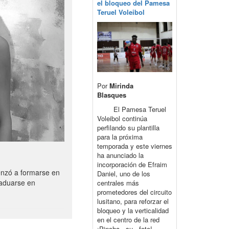
el bloqueo del Pamesa
Teruel Voleibol
Por
Mirinda
Blasques
El Pamesa Teruel
Voleibol continúa
perfilando su plantilla
para la próxima
temporada y este viernes
ha anunciado la
incorporación de Efraim
enzó a formarse en
Daniel, uno de los
raduarse en
centrales más
prometedores del circuito
lusitano, para reforzar el
bloqueo y la verticalidad
en el centro de la red
¡Pincha su foto!