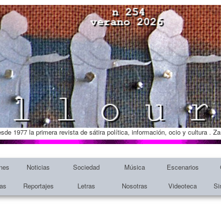
esde 1977 la primera revista de sátira política, información, ocio y cultura . 
nes
Noticias
Sociedad
Música
Escenarios
tas
Reportajes
Letras
Nosotras
Videoteca
Si