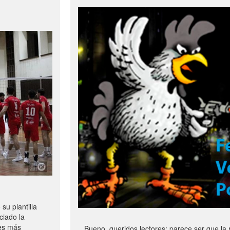
u plantilla
ciado la
les más
Bueno, queridos lectores: parece ser que la 