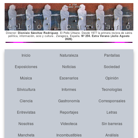
Director:
Dionisio Sánchez Rodríguez
. El Pollo Urbano. Desde 1977 la primera revista de sátira
política, información, ocio y cultura . Zaragoza. España.
Nº 254. Extra Verano (Julio Agosto
2026)
.
Inicio
Naturaleza
Pantallas
Exposiciones
Noticias
Sociedad
Música
Escenarios
Opinión
Silvicultura
Informes
Tecnologías
Ciencia
Gastronomía
Corresponsales
Entrevistas
Reportajes
Letras
Nosotras
Videoteca
Sin barreras
Mancheta
Incombustibles
Análisis