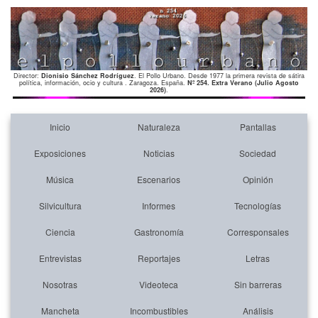
Director:
Dionisio Sánchez Rodríguez
. El Pollo Urbano. Desde 1977 la primera revista de sátira
política, información, ocio y cultura . Zaragoza. España.
Nº 254. Extra Verano (Julio Agosto
2026)
.
Inicio
Naturaleza
Pantallas
Exposiciones
Noticias
Sociedad
Música
Escenarios
Opinión
Silvicultura
Informes
Tecnologías
Ciencia
Gastronomía
Corresponsales
Entrevistas
Reportajes
Letras
Nosotras
Videoteca
Sin barreras
Mancheta
Incombustibles
Análisis