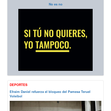
No es no
DEPORTES
Efraim Daniel refuerza el bloqueo del Pamesa Teruel
Voleibol