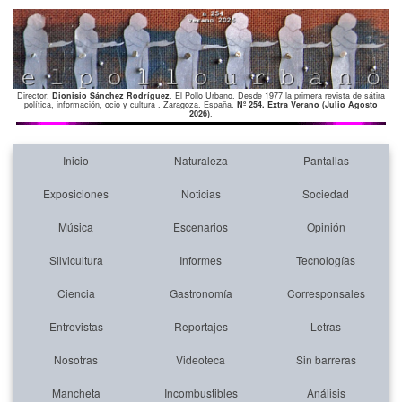
Director:
Dionisio Sánchez Rodríguez
. El Pollo Urbano. Desde 1977 la primera revista de sátira
política, información, ocio y cultura . Zaragoza. España.
Nº 254. Extra Verano (Julio Agosto
2026)
.
Inicio
Naturaleza
Pantallas
Exposiciones
Noticias
Sociedad
Música
Escenarios
Opinión
Silvicultura
Informes
Tecnologías
Ciencia
Gastronomía
Corresponsales
Entrevistas
Reportajes
Letras
Nosotras
Videoteca
Sin barreras
Mancheta
Incombustibles
Análisis