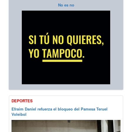
No es no
DEPORTES
Efraim Daniel refuerza el bloqueo del Pamesa Teruel
Voleibol