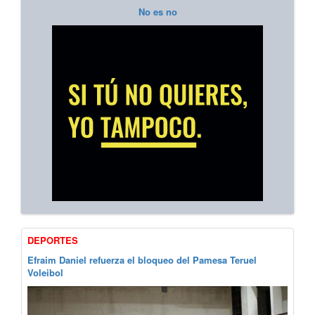
No es no
DEPORTES
Efraim Daniel refuerza el bloqueo del Pamesa Teruel
Voleibol