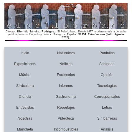
Director:
Dionisio Sánchez Rodríguez
. El Pollo Urbano. Desde 1977 la primera revista de sátira
política, información, ocio y cultura . Zaragoza. España.
Nº 254. Extra Verano (Julio Agosto
2026)
.
Inicio
Naturaleza
Pantallas
Exposiciones
Noticias
Sociedad
Música
Escenarios
Opinión
Silvicultura
Informes
Tecnologías
Ciencia
Gastronomía
Corresponsales
Entrevistas
Reportajes
Letras
Nosotras
Videoteca
Sin barreras
Mancheta
Incombustibles
Análisis