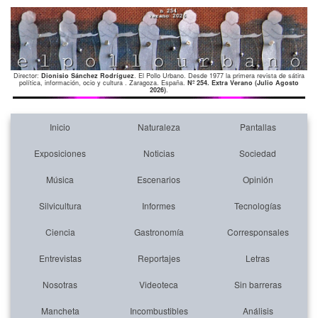
Director:
Dionisio Sánchez Rodríguez
. El Pollo Urbano. Desde 1977 la primera revista de sátira
política, información, ocio y cultura . Zaragoza. España.
Nº 254. Extra Verano (Julio Agosto
2026)
.
Inicio
Naturaleza
Pantallas
Exposiciones
Noticias
Sociedad
Música
Escenarios
Opinión
Silvicultura
Informes
Tecnologías
Ciencia
Gastronomía
Corresponsales
Entrevistas
Reportajes
Letras
Nosotras
Videoteca
Sin barreras
Mancheta
Incombustibles
Análisis