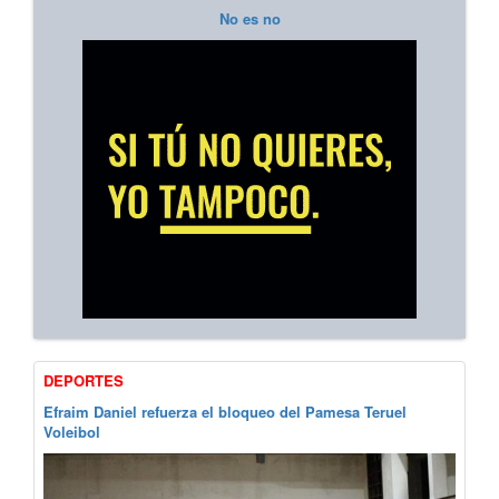
No es no
DEPORTES
Efraim Daniel refuerza el bloqueo del Pamesa Teruel
Voleibol