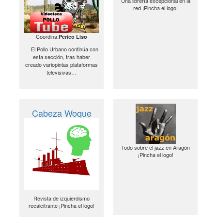
Una librería excepcional en la
red ¡Pincha el logo!
Coordina:
Perico Liso
El Pollo Urbano continúa con
esta sección, tras haber
creado variopintas plataformas
televisivas…
Cabeza Woque
Todo sobre el jazz en Aragón
¡Pincha el logo!
Revista de izquierdismo
recalcitrante ¡Pincha el logo!