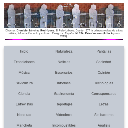
Director:
Dionisio Sánchez Rodríguez
. El Pollo Urbano. Desde 1977 la primera revista de sátira
política, información, ocio y cultura . Zaragoza. España.
Nº 254. Extra Verano (Julio Agosto
2026)
.
Inicio
Naturaleza
Pantallas
Exposiciones
Noticias
Sociedad
Música
Escenarios
Opinión
Silvicultura
Informes
Tecnologías
Ciencia
Gastronomía
Corresponsales
Entrevistas
Reportajes
Letras
Nosotras
Videoteca
Sin barreras
Mancheta
Incombustibles
Análisis