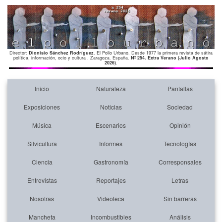
Director:
Dionisio Sánchez Rodríguez
. El Pollo Urbano. Desde 1977 la primera revista de sátira
política, información, ocio y cultura . Zaragoza. España.
Nº 254. Extra Verano (Julio Agosto
2026)
.
Inicio
Naturaleza
Pantallas
Exposiciones
Noticias
Sociedad
Música
Escenarios
Opinión
Silvicultura
Informes
Tecnologías
Ciencia
Gastronomía
Corresponsales
Entrevistas
Reportajes
Letras
Nosotras
Videoteca
Sin barreras
Mancheta
Incombustibles
Análisis