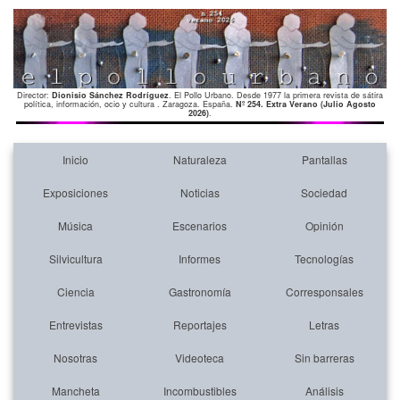
Director:
Dionisio Sánchez Rodríguez
. El Pollo Urbano. Desde 1977 la primera revista de sátira
política, información, ocio y cultura . Zaragoza. España.
Nº 254. Extra Verano (Julio Agosto
2026)
.
Inicio
Naturaleza
Pantallas
Exposiciones
Noticias
Sociedad
Música
Escenarios
Opinión
Silvicultura
Informes
Tecnologías
Ciencia
Gastronomía
Corresponsales
Entrevistas
Reportajes
Letras
Nosotras
Videoteca
Sin barreras
Mancheta
Incombustibles
Análisis