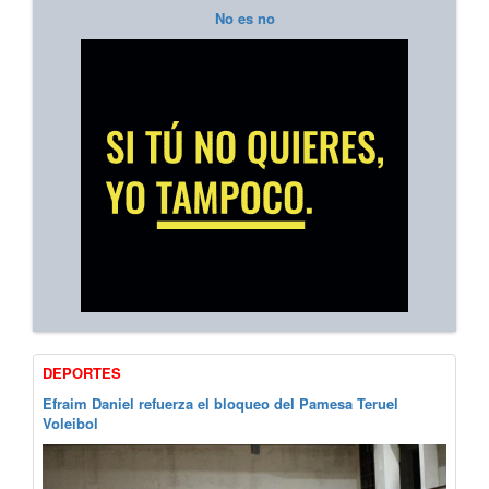
No es no
DEPORTES
Efraim Daniel refuerza el bloqueo del Pamesa Teruel
Voleibol