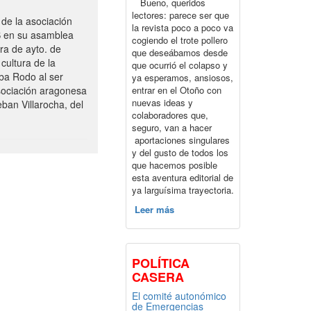
Bueno, queridos
lectores: parece ser que
de la asociación
la revista poco a poco va
S en su asamblea
cogiendo el trote pollero
ra de ayto. de
que deseábamos desde
cultura de la
que ocurrió el colapso y
ba Rodo al ser
ya esperamos, ansiosos,
entrar en el Otoño con
sociación aragonesa
nuevas ideas y
ban Villarocha, del
colaboradores que,
seguro, van a hacer
aportaciones singulares
y del gusto de todos los
que hacemos posible
esta aventura editorial de
ya larguísima trayectoria.
Leer más
POLÍTICA
CASERA
El comité autonómico
de Emergencias