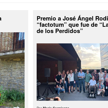
a
Premio a José Ángel Rodi
“factotum” que fue de “
de los Perdidos”
Por
María Sarmiento