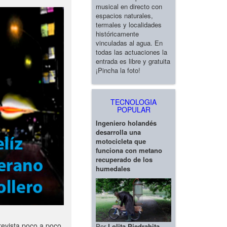
musical en directo con
espacios naturales,
termales y localidades
históricamente
vinculadas al agua. En
todas las actuaciones la
entrada es libre y gratuita
¡Pincha la foto!
TECNOLOGIA
POPULAR
Ingeniero holandés
desarrolla una
motocicleta que
funciona con metano
recuperado de los
humedales
revista poco a poco
Por
Lolita Piedrahita