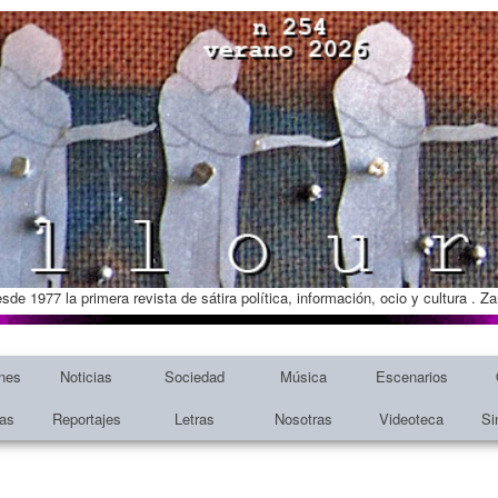
esde 1977 la primera revista de sátira política, información, ocio y cultura . 
nes
Noticias
Sociedad
Música
Escenarios
tas
Reportajes
Letras
Nosotras
Videoteca
Si