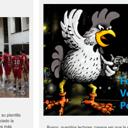
u plantilla
ciado la
les más
Bueno, queridos lectores: parece ser que la 