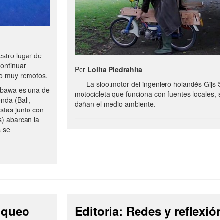
stro lugar de
continuar
Por
Lolita Piedrahita
no muy remotos.
La slootmotor del ingeniero holandés Gijs 
bawa es una de
motocicleta que funciona con fuentes locales, 
onda (Bali,
dañan el medio ambiente.
stas junto con
s) abarcan la
s se
loqueo
Editoria: Redes y reflexió