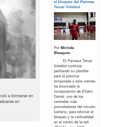
el bloqueo del Pamesa
Teruel Voleibol
Por
Mirinda
Blasques
El Pamesa Teruel
Voleibol continúa
perfilando su plantilla
para la próxima
temporada y este viernes
ha anunciado la
incorporación de Efraim
enzó a formarse en
Daniel, uno de los
raduarse en
centrales más
prometedores del circuito
lusitano, para reforzar el
bloqueo y la verticalidad
en el centro de la red
¡Pincha su foto!