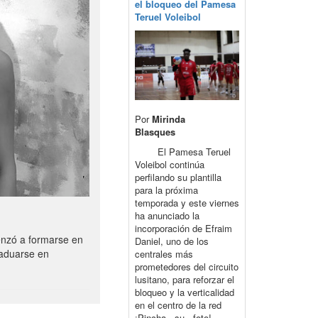
el bloqueo del Pamesa
Teruel Voleibol
Por
Mirinda
Blasques
El Pamesa Teruel
Voleibol continúa
perfilando su plantilla
para la próxima
temporada y este viernes
ha anunciado la
incorporación de Efraim
enzó a formarse en
Daniel, uno de los
raduarse en
centrales más
prometedores del circuito
lusitano, para reforzar el
bloqueo y la verticalidad
en el centro de la red
¡Pincha su foto!