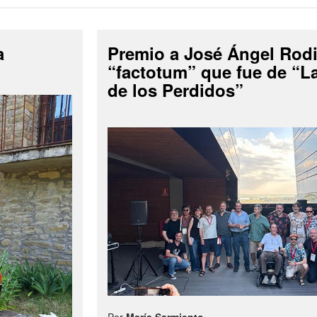
a
Premio a José Ángel Rodi
“factotum” que fue de “
de los Perdidos”
Por
María Sarmiento