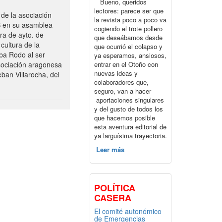
Bueno, queridos
lectores: parece ser que
de la asociación
la revista poco a poco va
S en su asamblea
cogiendo el trote pollero
ra de ayto. de
que deseábamos desde
cultura de la
que ocurrió el colapso y
ba Rodo al ser
ya esperamos, ansiosos,
entrar en el Otoño con
sociación aragonesa
nuevas ideas y
ban Villarocha, del
colaboradores que,
seguro, van a hacer
aportaciones singulares
y del gusto de todos los
que hacemos posible
esta aventura editorial de
ya larguísima trayectoria.
Leer más
POLÍTICA
CASERA
El comité autonómico
de Emergencias