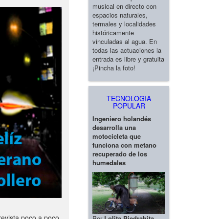
musical en directo con
espacios naturales,
termales y localidades
históricamente
vinculadas al agua. En
todas las actuaciones la
entrada es libre y gratuita
¡Pincha la foto!
TECNOLOGIA
POPULAR
Ingeniero holandés
desarrolla una
motocicleta que
funciona con metano
recuperado de los
humedales
revista poco a poco
Por
Lolita Piedrahita