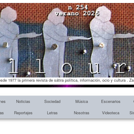
esde 1977 la primera revista de sátira política, información, ocio y cultura . 
nes
Noticias
Sociedad
Música
Escenarios
tas
Reportajes
Letras
Nosotras
Videoteca
Si