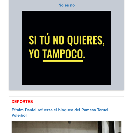
No es no
DEPORTES
Efraim Daniel refuerza el bloqueo del Pamesa Teruel
Voleibol