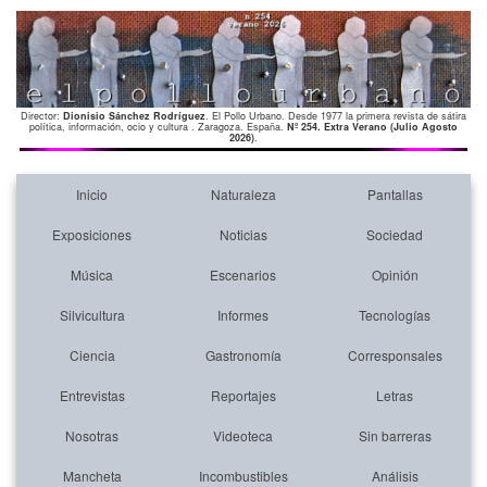
Director:
Dionisio Sánchez Rodríguez
. El Pollo Urbano. Desde 1977 la primera revista de sátira
política, información, ocio y cultura . Zaragoza. España.
Nº 254. Extra Verano (Julio Agosto
2026)
.
Inicio
Naturaleza
Pantallas
Exposiciones
Noticias
Sociedad
Música
Escenarios
Opinión
Silvicultura
Informes
Tecnologías
Ciencia
Gastronomía
Corresponsales
Entrevistas
Reportajes
Letras
Nosotras
Videoteca
Sin barreras
Mancheta
Incombustibles
Análisis