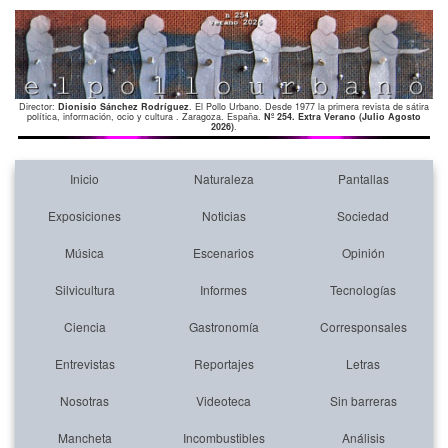
Director:
Dionisio Sánchez Rodríguez
. El Pollo Urbano. Desde 1977 la primera revista de sátira
política, información, ocio y cultura . Zaragoza. España.
Nº 254. Extra Verano (Julio Agosto
2026)
.
Inicio
Naturaleza
Pantallas
Exposiciones
Noticias
Sociedad
Música
Escenarios
Opinión
Silvicultura
Informes
Tecnologías
Ciencia
Gastronomía
Corresponsales
Entrevistas
Reportajes
Letras
Nosotras
Videoteca
Sin barreras
Mancheta
Incombustibles
Análisis