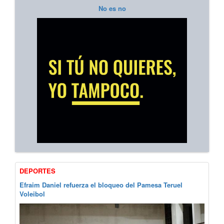
No es no
DEPORTES
Efraim Daniel refuerza el bloqueo del Pamesa Teruel
Voleibol