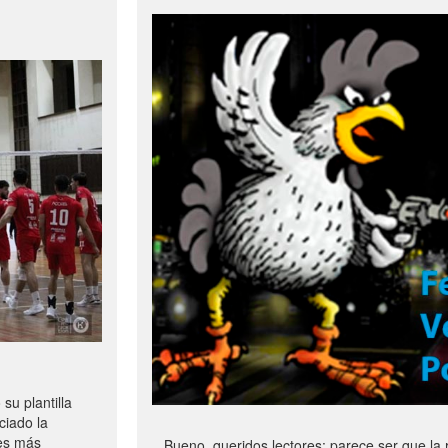
u plantilla
ciado la
les más
Bueno, queridos lectores: parece ser que la 