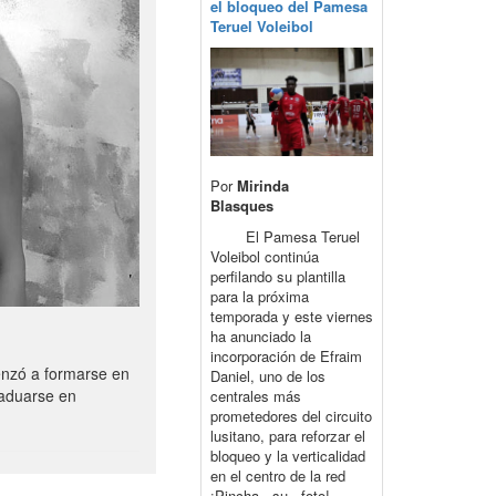
el bloqueo del Pamesa
Teruel Voleibol
Por
Mirinda
Blasques
El Pamesa Teruel
Voleibol continúa
perfilando su plantilla
para la próxima
temporada y este viernes
ha anunciado la
incorporación de Efraim
enzó a formarse en
Daniel, uno de los
raduarse en
centrales más
prometedores del circuito
lusitano, para reforzar el
bloqueo y la verticalidad
en el centro de la red
¡Pincha su foto!