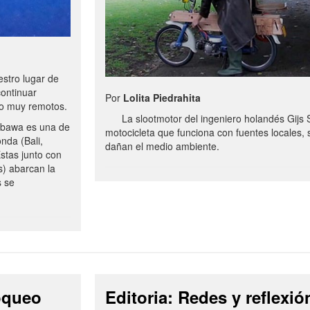
stro lugar de
continuar
Por
Lolita Piedrahita
no muy remotos.
La slootmotor del ingeniero holandés Gijs 
bawa es una de
motocicleta que funciona con fuentes locales, 
onda (Bali,
dañan el medio ambiente.
stas junto con
s) abarcan la
s se
loqueo
Editoria: Redes y reflexió