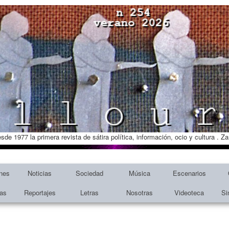
esde 1977 la primera revista de sátira política, información, ocio y cultura . 
nes
Noticias
Sociedad
Música
Escenarios
tas
Reportajes
Letras
Nosotras
Videoteca
Si