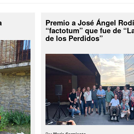
a
Premio a José Ángel Rodi
“factotum” que fue de “
de los Perdidos”
Por
María Sarmiento