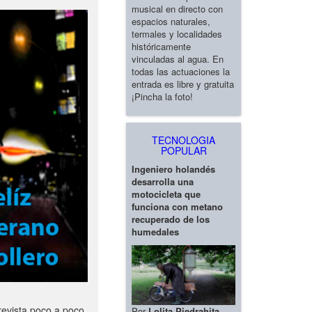
musical en directo con
espacios naturales,
termales y localidades
históricamente
vinculadas al agua. En
todas las actuaciones la
entrada es libre y gratuita
¡Pincha la foto!
TECNOLOGIA
POPULAR
Ingeniero holandés
desarrolla una
motocicleta que
funciona con metano
recuperado de los
humedales
revista poco a poco
Por
Lolita Piedrahita