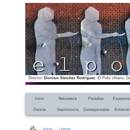
Director:
Dionisio Sánchez Rodríguez
. El Pollo Urbano. D
Inicio
Naturaleza
Pantallas
Exposicio
Ciencia
Gastronomía
Corresponsales
Entrevis
Inicio
Letras