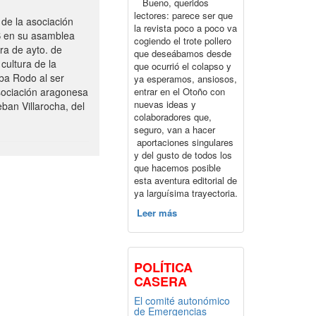
Bueno, queridos
lectores: parece ser que
de la asociación
la revista poco a poco va
S en su asamblea
cogiendo el trote pollero
ra de ayto. de
que deseábamos desde
cultura de la
que ocurrió el colapso y
ba Rodo al ser
ya esperamos, ansiosos,
entrar en el Otoño con
sociación aragonesa
nuevas ideas y
ban Villarocha, del
colaboradores que,
seguro, van a hacer
aportaciones singulares
y del gusto de todos los
que hacemos posible
esta aventura editorial de
ya larguísima trayectoria.
Leer más
POLÍTICA
CASERA
El comité autonómico
de Emergencias