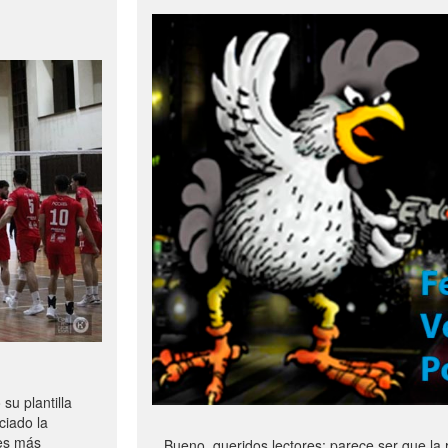
u plantilla
ciado la
les más
Bueno, queridos lectores: parece ser que la 