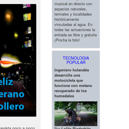
musical en directo con
espacios naturales,
termales y localidades
históricamente
vinculadas al agua. En
todas las actuaciones la
entrada es libre y gratuita
¡Pincha la foto!
TECNOLOGIA
POPULAR
Ingeniero holandés
desarrolla una
motocicleta que
funciona con metano
recuperado de los
humedales
revista poco a poco
Por
Lolita Piedrahita