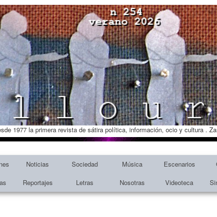
esde 1977 la primera revista de sátira política, información, ocio y cultura . 
nes
Noticias
Sociedad
Música
Escenarios
tas
Reportajes
Letras
Nosotras
Videoteca
Si