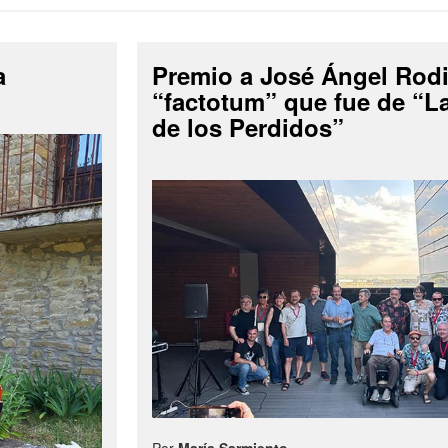
a
Premio a José Ángel Rodi
“factotum” que fue de “
de los Perdidos”
Por
María Sarmiento