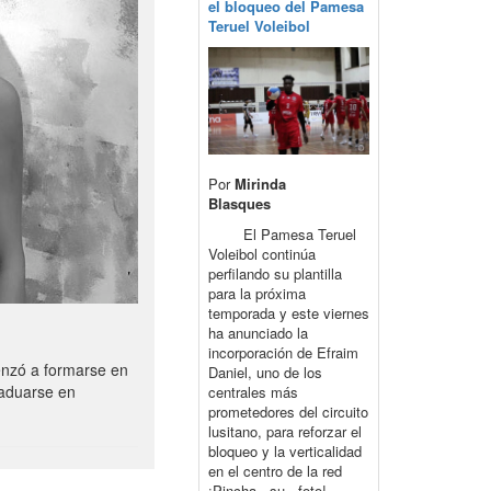
el bloqueo del Pamesa
Teruel Voleibol
Por
Mirinda
Blasques
El Pamesa Teruel
Voleibol continúa
perfilando su plantilla
para la próxima
temporada y este viernes
ha anunciado la
incorporación de Efraim
enzó a formarse en
Daniel, uno de los
raduarse en
centrales más
prometedores del circuito
lusitano, para reforzar el
bloqueo y la verticalidad
en el centro de la red
¡Pincha su foto!