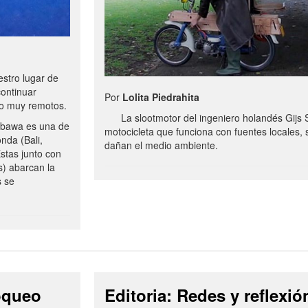
stro lugar de
continuar
Por
Lolita Piedrahita
no muy remotos.
La slootmotor del ingeniero holandés Gijs 
bawa es una de
motocicleta que funciona con fuentes locales, 
onda (Bali,
dañan el medio ambiente.
stas junto con
s) abarcan la
s se
loqueo
Editoria: Redes y reflexió