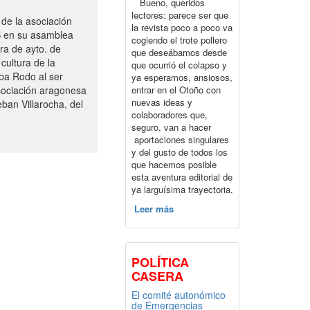
Bueno, queridos
lectores: parece ser que
de la asociación
la revista poco a poco va
S en su asamblea
cogiendo el trote pollero
ra de ayto. de
que deseábamos desde
cultura de la
que ocurrió el colapso y
ba Rodo al ser
ya esperamos, ansiosos,
entrar en el Otoño con
sociación aragonesa
nuevas ideas y
ban Villarocha, del
colaboradores que,
seguro, van a hacer
aportaciones singulares
y del gusto de todos los
que hacemos posible
esta aventura editorial de
ya larguísima trayectoria.
Leer más
POLÍTICA
CASERA
El comité autonómico
de Emergencias