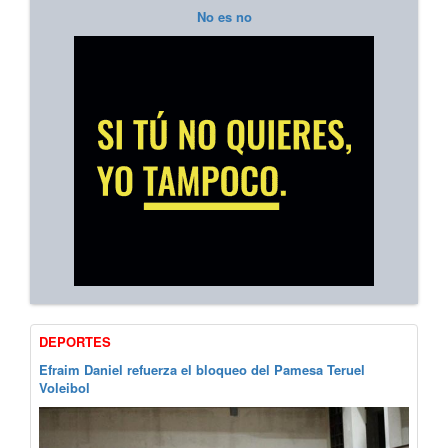
No es no
DEPORTES
Efraim Daniel refuerza el bloqueo del Pamesa Teruel
Voleibol