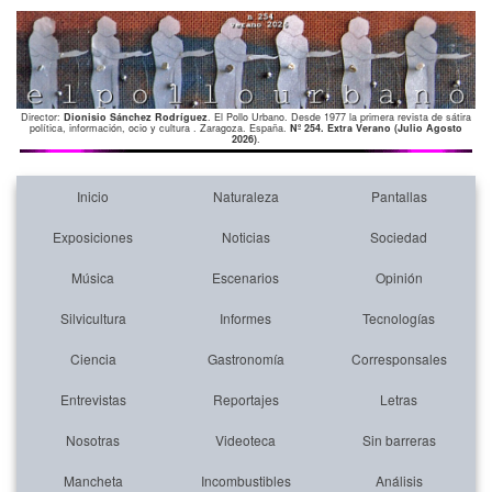
Director:
Dionisio Sánchez Rodríguez
. El Pollo Urbano. Desde 1977 la primera revista de sátira
política, información, ocio y cultura . Zaragoza. España.
Nº 254. Extra Verano (Julio Agosto
2026)
.
Inicio
Naturaleza
Pantallas
Exposiciones
Noticias
Sociedad
Música
Escenarios
Opinión
Silvicultura
Informes
Tecnologías
Ciencia
Gastronomía
Corresponsales
Entrevistas
Reportajes
Letras
Nosotras
Videoteca
Sin barreras
Mancheta
Incombustibles
Análisis