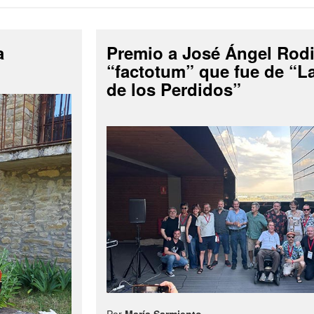
a
Premio a José Ángel Rodi
“factotum” que fue de “
de los Perdidos”
Por
María Sarmiento