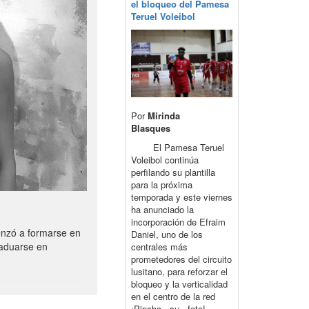
el bloqueo del Pamesa
Teruel Voleibol
Por
Mirinda
Blasques
El Pamesa Teruel
Voleibol continúa
perfilando su plantilla
para la próxima
temporada y este viernes
ha anunciado la
incorporación de Efraim
enzó a formarse en
Daniel, uno de los
raduarse en
centrales más
prometedores del circuito
lusitano, para reforzar el
bloqueo y la verticalidad
en el centro de la red
¡Pincha su foto!