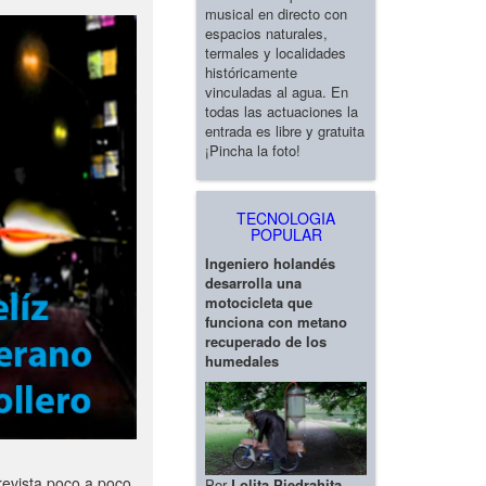
musical en directo con
espacios naturales,
termales y localidades
históricamente
vinculadas al agua. En
todas las actuaciones la
entrada es libre y gratuita
¡Pincha la foto!
TECNOLOGIA
POPULAR
Ingeniero holandés
desarrolla una
motocicleta que
funciona con metano
recuperado de los
humedales
revista poco a poco
Por
Lolita Piedrahita