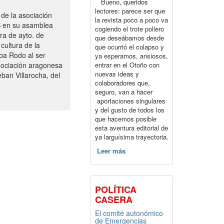
Bueno, queridos
lectores: parece ser que
de la asociación
la revista poco a poco va
S en su asamblea
cogiendo el trote pollero
ra de ayto. de
que deseábamos desde
cultura de la
que ocurrió el colapso y
ba Rodo al ser
ya esperamos, ansiosos,
entrar en el Otoño con
sociación aragonesa
nuevas ideas y
ban Villarocha, del
colaboradores que,
seguro, van a hacer
aportaciones singulares
y del gusto de todos los
que hacemos posible
esta aventura editorial de
ya larguísima trayectoria.
Leer más
POLÍTICA
CASERA
El comité autonómico
de Emergencias