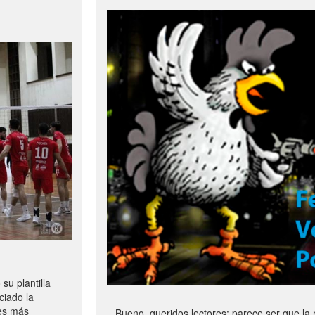
u plantilla
ciado la
les más
Bueno, queridos lectores: parece ser que la 