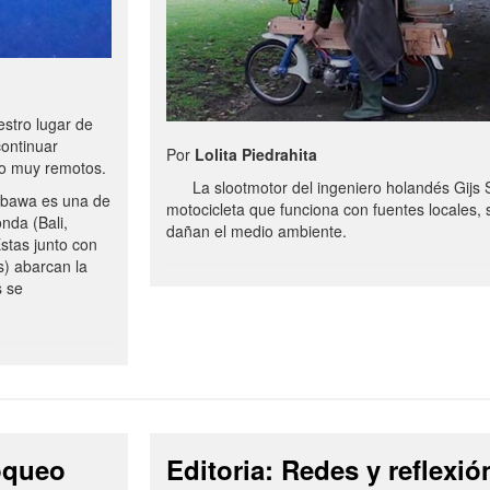
stro lugar de
continuar
Por
Lolita Piedrahita
no muy remotos.
La slootmotor del ingeniero holandés Gijs 
bawa es una de
motocicleta que funciona con fuentes locales, 
onda (Bali,
dañan el medio ambiente.
stas junto con
s) abarcan la
s se
loqueo
Editoria: Redes y reflexió