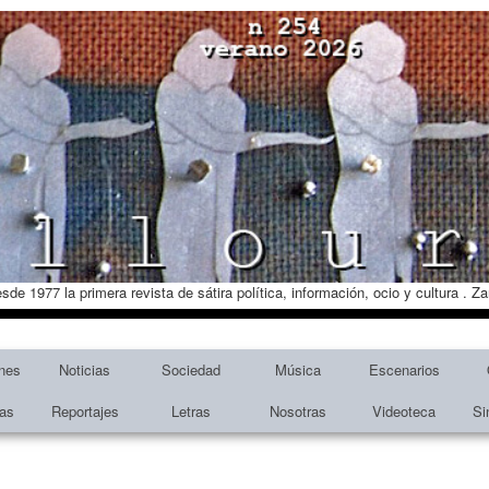
esde 1977 la primera revista de sátira política, información, ocio y cultura . 
nes
Noticias
Sociedad
Música
Escenarios
tas
Reportajes
Letras
Nosotras
Videoteca
Si