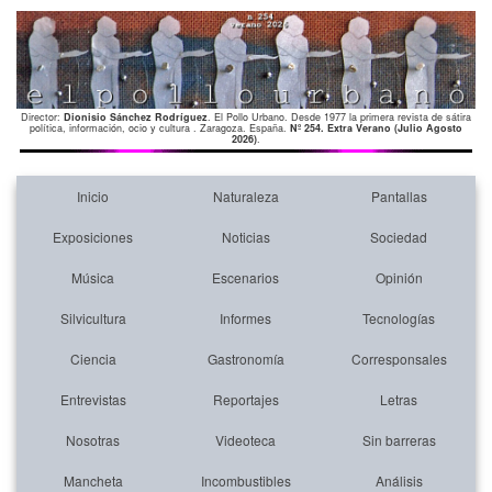
Director:
Dionisio Sánchez Rodríguez
. El Pollo Urbano. Desde 1977 la primera revista de sátira
política, información, ocio y cultura . Zaragoza. España.
Nº 254. Extra Verano (Julio Agosto
2026)
.
Inicio
Naturaleza
Pantallas
Exposiciones
Noticias
Sociedad
Música
Escenarios
Opinión
Silvicultura
Informes
Tecnologías
Ciencia
Gastronomía
Corresponsales
Entrevistas
Reportajes
Letras
Nosotras
Videoteca
Sin barreras
Mancheta
Incombustibles
Análisis