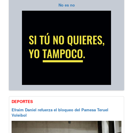
No es no
DEPORTES
Efraim Daniel refuerza el bloqueo del Pamesa Teruel
Voleibol