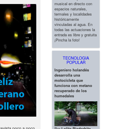
musical en directo con
espacios naturales,
termales y localidades
históricamente
vinculadas al agua. En
todas las actuaciones la
entrada es libre y gratuita
¡Pincha la foto!
TECNOLOGIA
POPULAR
Ingeniero holandés
desarrolla una
motocicleta que
funciona con metano
recuperado de los
humedales
revista poco a poco
Por
Lolita Piedrahita