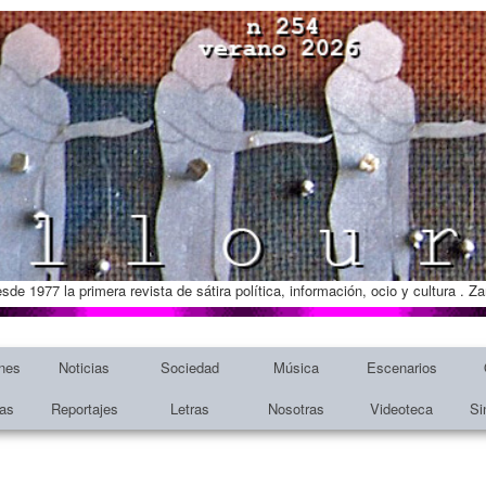
esde 1977 la primera revista de sátira política, información, ocio y cultura . 
nes
Noticias
Sociedad
Música
Escenarios
tas
Reportajes
Letras
Nosotras
Videoteca
Si