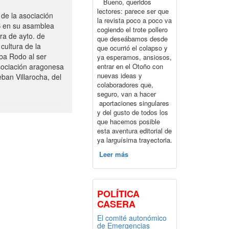
Bueno, queridos
lectores: parece ser que
de la asociación
la revista poco a poco va
S en su asamblea
cogiendo el trote pollero
ra de ayto. de
que deseábamos desde
cultura de la
que ocurrió el colapso y
ba Rodo al ser
ya esperamos, ansiosos,
entrar en el Otoño con
sociación aragonesa
nuevas ideas y
ban Villarocha, del
colaboradores que,
seguro, van a hacer
aportaciones singulares
y del gusto de todos los
que hacemos posible
esta aventura editorial de
ya larguísima trayectoria.
Leer más
POLÍTICA
CASERA
El comité autonómico
de Emergencias