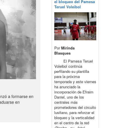
el bloqueo del Pamesa
Teruel Voleibol
Por
Mirinda
Blasques
El Pamesa Teruel
Voleibol continúa
perfilando su plantilla
para la próxima
temporada y este viernes
ha anunciado la
incorporación de Efraim
enzó a formarse en
Daniel, uno de los
raduarse en
centrales más
prometedores del circuito
lusitano, para reforzar el
bloqueo y la verticalidad
en el centro de la red
¡Pincha su foto!