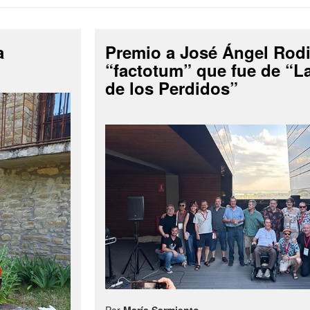
a
Premio a José Ángel Rodi
“factotum” que fue de “
de los Perdidos”
Por
María Sarmiento