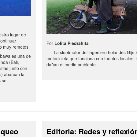
stro lugar de
continuar
Por
Lolita Piedrahita
no muy remotos.
La slootmotor del ingeniero holandés Gijs 
bawa es una de
motocicleta que funciona con fuentes locales, 
onda (Bali,
dañan el medio ambiente.
stas junto con
s) abarcan la
s se
loqueo
Editoria: Redes y reflexió