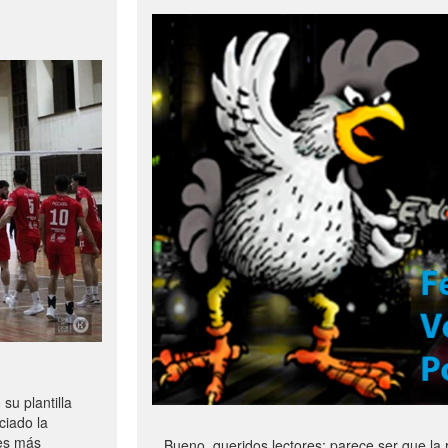
u plantilla
ciado la
les más
Bueno, queridos lectores: parece ser que la 