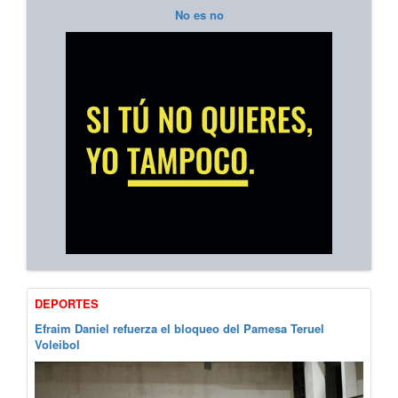
No es no
DEPORTES
Efraim Daniel refuerza el bloqueo del Pamesa Teruel
Voleibol