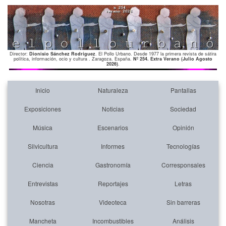
Director:
Dionisio Sánchez Rodríguez
. El Pollo Urbano. Desde 1977 la primera revista de sátira
política, información, ocio y cultura . Zaragoza. España.
Nº 254. Extra Verano (Julio Agosto
2026)
.
Inicio
Naturaleza
Pantallas
Exposiciones
Noticias
Sociedad
Música
Escenarios
Opinión
Silvicultura
Informes
Tecnologías
Ciencia
Gastronomía
Corresponsales
Entrevistas
Reportajes
Letras
Nosotras
Videoteca
Sin barreras
Mancheta
Incombustibles
Análisis