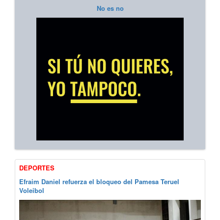
No es no
DEPORTES
Efraim Daniel refuerza el bloqueo del Pamesa Teruel
Voleibol