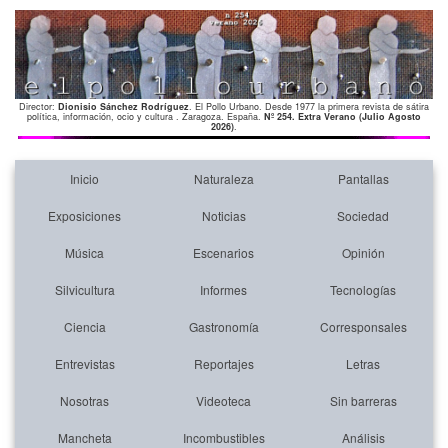
Director:
Dionisio Sánchez Rodríguez
. El Pollo Urbano. Desde 1977 la primera revista de sátira
política, información, ocio y cultura . Zaragoza. España.
Nº 254. Extra Verano (Julio Agosto
2026)
.
Inicio
Naturaleza
Pantallas
Exposiciones
Noticias
Sociedad
Música
Escenarios
Opinión
Silvicultura
Informes
Tecnologías
Ciencia
Gastronomía
Corresponsales
Entrevistas
Reportajes
Letras
Nosotras
Videoteca
Sin barreras
Mancheta
Incombustibles
Análisis