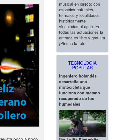
musical en directo con
espacios naturales,
termales y localidades
históricamente
vinculadas al agua. En
todas las actuaciones la
entrada es libre y gratuita
¡Pincha la foto!
TECNOLOGIA
POPULAR
Ingeniero holandés
desarrolla una
motocicleta que
funciona con metano
recuperado de los
humedales
revista poco a poco
Por
Lolita Piedrahita