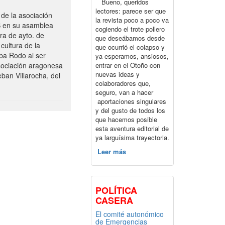
Bueno, queridos
lectores: parece ser que
de la asociación
la revista poco a poco va
S en su asamblea
cogiendo el trote pollero
ra de ayto. de
que deseábamos desde
cultura de la
que ocurrió el colapso y
ba Rodo al ser
ya esperamos, ansiosos,
entrar en el Otoño con
sociación aragonesa
nuevas ideas y
ban Villarocha, del
colaboradores que,
seguro, van a hacer
aportaciones singulares
y del gusto de todos los
que hacemos posible
esta aventura editorial de
ya larguísima trayectoria.
Leer más
POLÍTICA
CASERA
El comité autonómico
de Emergencias