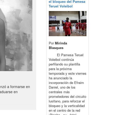
el bloqueo del Pamesa
Teruel Voleibol
Por
Mirinda
Blasques
El Pamesa Teruel
Voleibol continúa
perfilando su plantilla
para la próxima
temporada y este viernes
ha anunciado la
incorporación de Efraim
enzó a formarse en
Daniel, uno de los
raduarse en
centrales más
prometedores del circuito
lusitano, para reforzar el
bloqueo y la verticalidad
en el centro de la red
¡Pincha su foto!