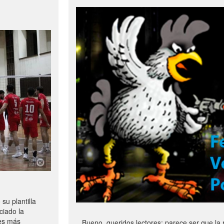
u plantilla
ciado la
les más
Bueno, queridos lectores: parece ser que la 