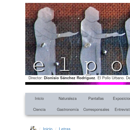
Director:
Dionisio Sánchez Rodríguez
. El Pollo Urbano. D
Inicio
Naturaleza
Pantallas
Exposicio
Ciencia
Gastronomía
Corresponsales
Entrevis
Inicio
Letras