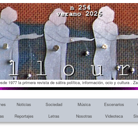
esde 1977 la primera revista de sátira política, información, ocio y cultura . 
nes
Noticias
Sociedad
Música
Escenarios
tas
Reportajes
Letras
Nosotras
Videoteca
Si