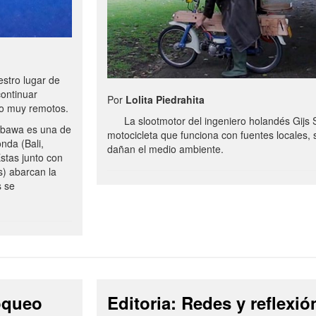
stro lugar de
continuar
Por
Lolita Piedrahita
no muy remotos.
La slootmotor del ingeniero holandés Gijs 
bawa es una de
motocicleta que funciona con fuentes locales, 
onda (Bali,
dañan el medio ambiente.
stas junto con
s) abarcan la
s se
loqueo
Editoria: Redes y reflexió