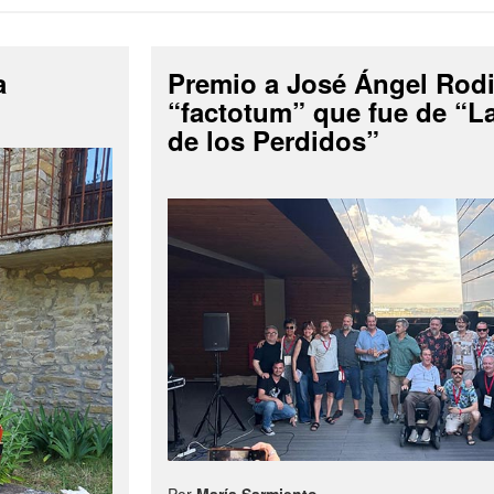
a
Premio a José Ángel Rodi
“factotum” que fue de “
de los Perdidos”
Por
María Sarmiento