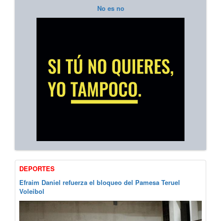
No es no
DEPORTES
Efraim Daniel refuerza el bloqueo del Pamesa Teruel
Voleibol