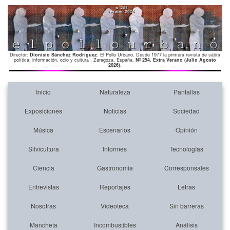
Director:
Dionisio Sánchez Rodríguez
. El Pollo Urbano. Desde 1977 la primera revista de sátira
política, información, ocio y cultura . Zaragoza. España.
Nº 254. Extra Verano (Julio Agosto
2026)
.
Inicio
Naturaleza
Pantallas
Exposiciones
Noticias
Sociedad
Música
Escenarios
Opinión
Silvicultura
Informes
Tecnologías
Ciencia
Gastronomía
Corresponsales
Entrevistas
Reportajes
Letras
Nosotras
Videoteca
Sin barreras
Mancheta
Incombustibles
Análisis