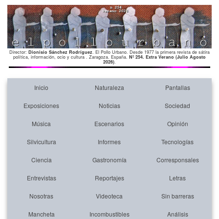
Director:
Dionisio Sánchez Rodríguez
. El Pollo Urbano. Desde 1977 la primera revista de sátira
política, información, ocio y cultura . Zaragoza. España.
Nº 254. Extra Verano (Julio Agosto
2026)
.
Inicio
Naturaleza
Pantallas
Exposiciones
Noticias
Sociedad
Música
Escenarios
Opinión
Silvicultura
Informes
Tecnologías
Ciencia
Gastronomía
Corresponsales
Entrevistas
Reportajes
Letras
Nosotras
Videoteca
Sin barreras
Mancheta
Incombustibles
Análisis