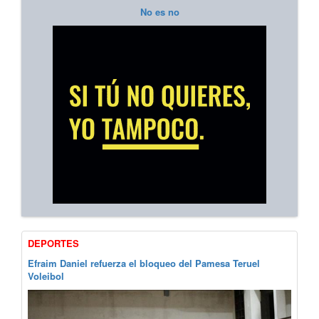
No es no
DEPORTES
Efraim Daniel refuerza el bloqueo del Pamesa Teruel
Voleibol