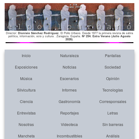
Director:
Dionisio Sánchez Rodríguez
. El Pollo Urbano. Desde 1977 la primera revista de sátira
política, información, ocio y cultura . Zaragoza. España.
Nº 254. Extra Verano (Julio Agosto
2026)
.
Inicio
Naturaleza
Pantallas
Exposiciones
Noticias
Sociedad
Música
Escenarios
Opinión
Silvicultura
Informes
Tecnologías
Ciencia
Gastronomía
Corresponsales
Entrevistas
Reportajes
Letras
Nosotras
Videoteca
Sin barreras
Mancheta
Incombustibles
Análisis