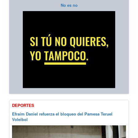
No es no
DEPORTES
Efraim Daniel refuerza el bloqueo del Pamesa Teruel
Voleibol