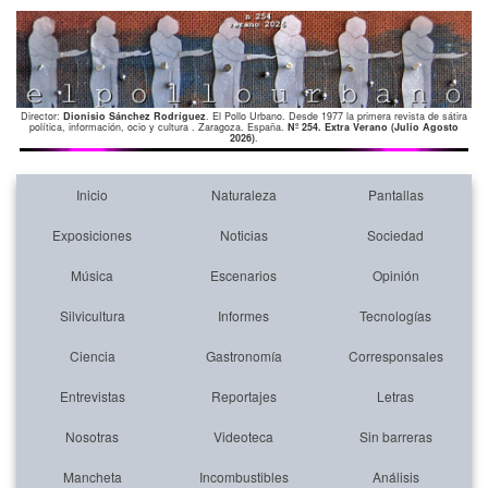
Director:
Dionisio Sánchez Rodríguez
. El Pollo Urbano. Desde 1977 la primera revista de sátira
política, información, ocio y cultura . Zaragoza. España.
Nº 254. Extra Verano (Julio Agosto
2026)
.
Inicio
Naturaleza
Pantallas
Exposiciones
Noticias
Sociedad
Música
Escenarios
Opinión
Silvicultura
Informes
Tecnologías
Ciencia
Gastronomía
Corresponsales
Entrevistas
Reportajes
Letras
Nosotras
Videoteca
Sin barreras
Mancheta
Incombustibles
Análisis