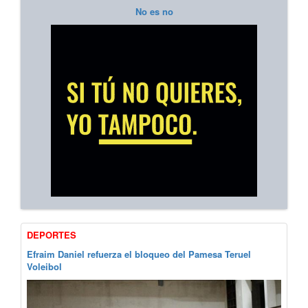
No es no
DEPORTES
Efraim Daniel refuerza el bloqueo del Pamesa Teruel
Voleibol