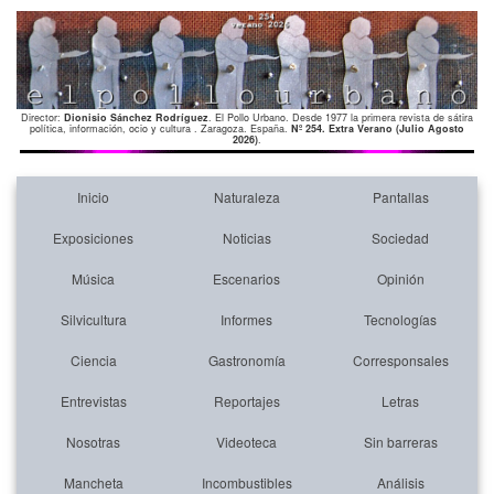
Director:
Dionisio Sánchez Rodríguez
. El Pollo Urbano. Desde 1977 la primera revista de sátira
política, información, ocio y cultura . Zaragoza. España.
Nº 254. Extra Verano (Julio Agosto
2026)
.
Inicio
Naturaleza
Pantallas
Exposiciones
Noticias
Sociedad
Música
Escenarios
Opinión
Silvicultura
Informes
Tecnologías
Ciencia
Gastronomía
Corresponsales
Entrevistas
Reportajes
Letras
Nosotras
Videoteca
Sin barreras
Mancheta
Incombustibles
Análisis