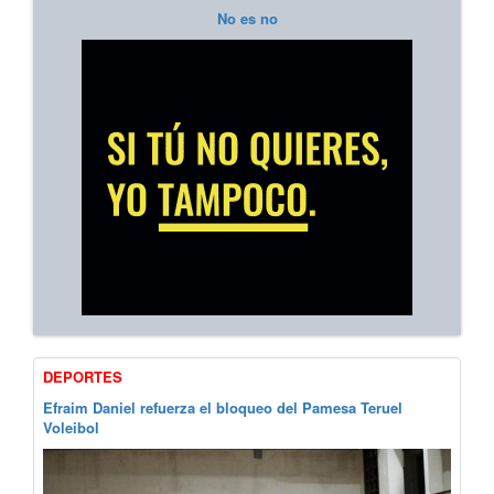
No es no
DEPORTES
Efraim Daniel refuerza el bloqueo del Pamesa Teruel
Voleibol