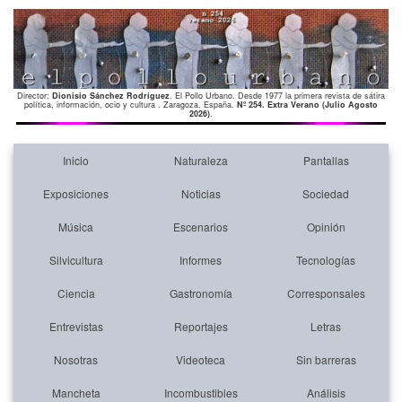
Director:
Dionisio Sánchez Rodríguez
. El Pollo Urbano. Desde 1977 la primera revista de sátira
política, información, ocio y cultura . Zaragoza. España.
Nº 254. Extra Verano (Julio Agosto
2026)
.
Inicio
Naturaleza
Pantallas
Exposiciones
Noticias
Sociedad
Música
Escenarios
Opinión
Silvicultura
Informes
Tecnologías
Ciencia
Gastronomía
Corresponsales
Entrevistas
Reportajes
Letras
Nosotras
Videoteca
Sin barreras
Mancheta
Incombustibles
Análisis