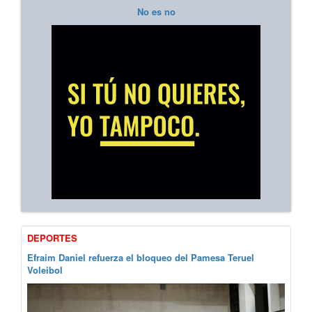
No es no
DEPORTES
Efraim Daniel refuerza el bloqueo del Pamesa Teruel
Voleibol