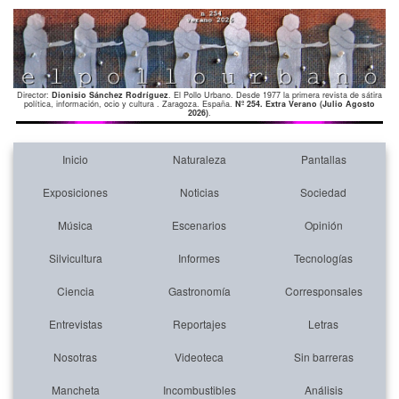
Director:
Dionisio Sánchez Rodríguez
. El Pollo Urbano. Desde 1977 la primera revista de sátira
política, información, ocio y cultura . Zaragoza. España.
Nº 254. Extra Verano (Julio Agosto
2026)
.
Inicio
Naturaleza
Pantallas
Exposiciones
Noticias
Sociedad
Música
Escenarios
Opinión
Silvicultura
Informes
Tecnologías
Ciencia
Gastronomía
Corresponsales
Entrevistas
Reportajes
Letras
Nosotras
Videoteca
Sin barreras
Mancheta
Incombustibles
Análisis