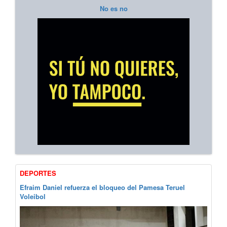
No es no
DEPORTES
Efraim Daniel refuerza el bloqueo del Pamesa Teruel
Voleibol