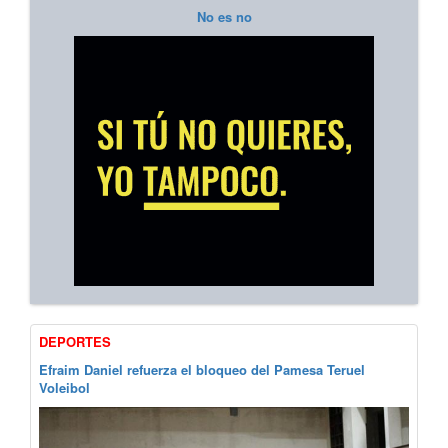
No es no
DEPORTES
Efraim Daniel refuerza el bloqueo del Pamesa Teruel
Voleibol