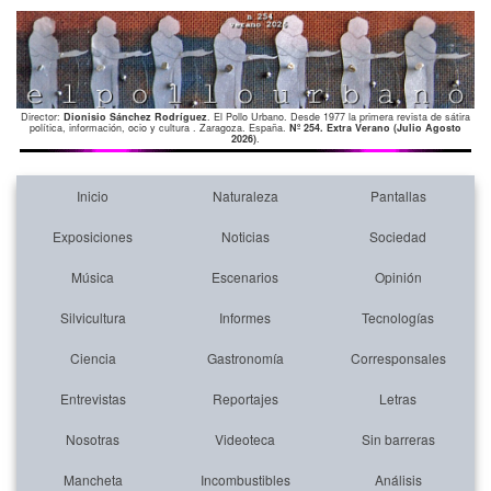
Director:
Dionisio Sánchez Rodríguez
. El Pollo Urbano. Desde 1977 la primera revista de sátira
política, información, ocio y cultura . Zaragoza. España.
Nº 254. Extra Verano (Julio Agosto
2026)
.
Inicio
Naturaleza
Pantallas
Exposiciones
Noticias
Sociedad
Música
Escenarios
Opinión
Silvicultura
Informes
Tecnologías
Ciencia
Gastronomía
Corresponsales
Entrevistas
Reportajes
Letras
Nosotras
Videoteca
Sin barreras
Mancheta
Incombustibles
Análisis