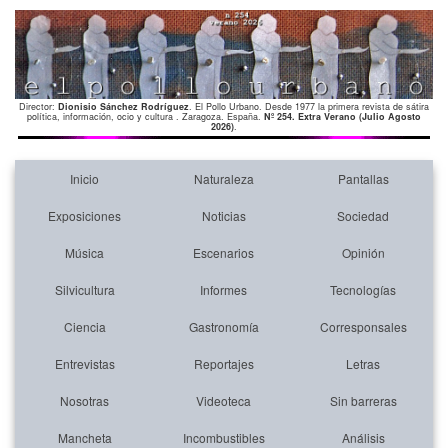
Director:
Dionisio Sánchez Rodríguez
. El Pollo Urbano. Desde 1977 la primera revista de sátira
política, información, ocio y cultura . Zaragoza. España.
Nº 254. Extra Verano (Julio Agosto
2026)
.
Inicio
Naturaleza
Pantallas
Exposiciones
Noticias
Sociedad
Música
Escenarios
Opinión
Silvicultura
Informes
Tecnologías
Ciencia
Gastronomía
Corresponsales
Entrevistas
Reportajes
Letras
Nosotras
Videoteca
Sin barreras
Mancheta
Incombustibles
Análisis