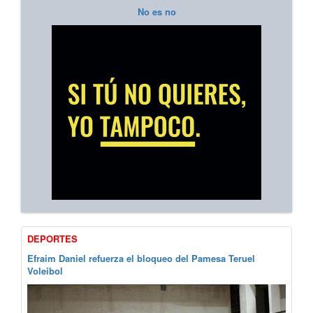
No es no
DEPORTES
Efraim Daniel refuerza el bloqueo del Pamesa Teruel
Voleibol