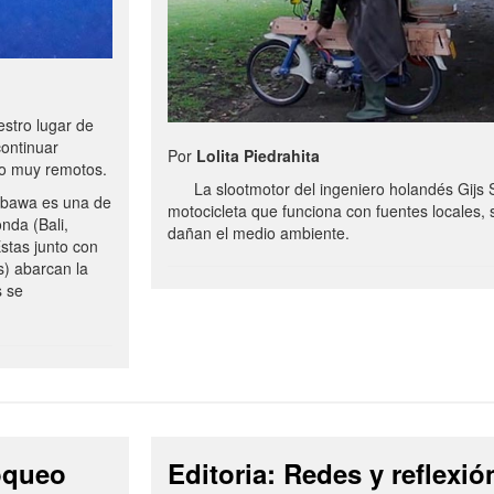
stro lugar de
continuar
Por
Lolita Piedrahita
no muy remotos.
La slootmotor del ingeniero holandés Gijs 
bawa es una de
motocicleta que funciona con fuentes locales, 
onda (Bali,
dañan el medio ambiente.
stas junto con
s) abarcan la
s se
loqueo
Editoria: Redes y reflexió