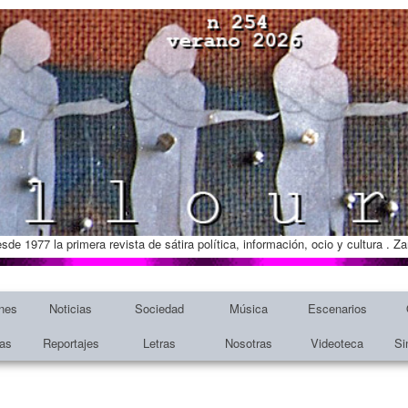
esde 1977 la primera revista de sátira política, información, ocio y cultura . 
nes
Noticias
Sociedad
Música
Escenarios
tas
Reportajes
Letras
Nosotras
Videoteca
Si