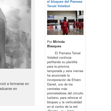
el bloqueo del Pamesa
Teruel Voleibol
Por
Mirinda
Blasques
El Pamesa Teruel
Voleibol continúa
perfilando su plantilla
para la próxima
temporada y este viernes
ha anunciado la
incorporación de Efraim
enzó a formarse en
Daniel, uno de los
raduarse en
centrales más
prometedores del circuito
lusitano, para reforzar el
bloqueo y la verticalidad
en el centro de la red
¡Pincha su foto!