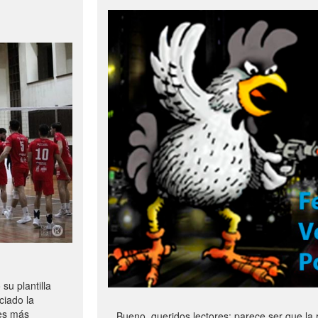
u plantilla
ciado la
les más
Bueno, queridos lectores: parece ser que la 