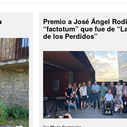
a
Premio a José Ángel Rodi
“factotum” que fue de “
de los Perdidos”
Por
María Sarmiento