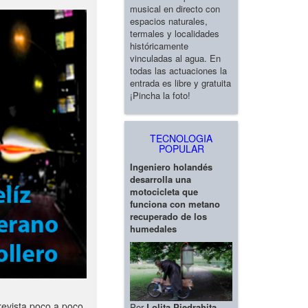
musical en directo con
espacios naturales,
termales y localidades
históricamente
vinculadas al agua. En
todas las actuaciones la
entrada es libre y gratuita
¡Pincha la foto!
TECNOLOGIA
POPULAR
Ingeniero holandés
desarrolla una
motocicleta que
funciona con metano
recuperado de los
humedales
revista poco a poco
Por
Lolita Piedrahita