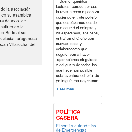
Bueno, queridos
lectores: parece ser que
de la asociación
la revista poco a poco va
S en su asamblea
cogiendo el trote pollero
ra de ayto. de
que deseábamos desde
cultura de la
que ocurrió el colapso y
ba Rodo al ser
ya esperamos, ansiosos,
entrar en el Otoño con
sociación aragonesa
nuevas ideas y
ban Villarocha, del
colaboradores que,
seguro, van a hacer
aportaciones singulares
y del gusto de todos los
que hacemos posible
esta aventura editorial de
ya larguísima trayectoria.
Leer más
POLÍTICA
CASERA
El comité autonómico
de Emergencias