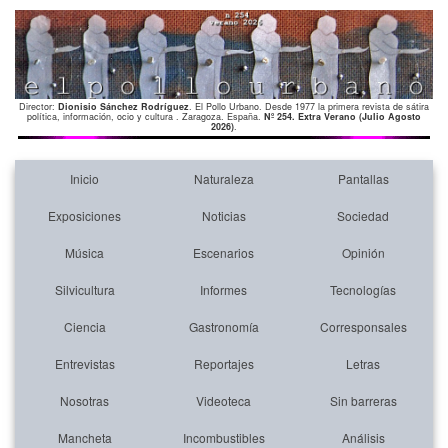
Director:
Dionisio Sánchez Rodríguez
. El Pollo Urbano. Desde 1977 la primera revista de sátira
política, información, ocio y cultura . Zaragoza. España.
Nº 254. Extra Verano (Julio Agosto
2026)
.
Inicio
Naturaleza
Pantallas
Exposiciones
Noticias
Sociedad
Música
Escenarios
Opinión
Silvicultura
Informes
Tecnologías
Ciencia
Gastronomía
Corresponsales
Entrevistas
Reportajes
Letras
Nosotras
Videoteca
Sin barreras
Mancheta
Incombustibles
Análisis