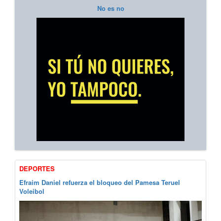
No es no
DEPORTES
Efraim Daniel refuerza el bloqueo del Pamesa Teruel
Voleibol