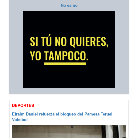
No es no
DEPORTES
Efraim Daniel refuerza el bloqueo del Pamesa Teruel
Voleibol