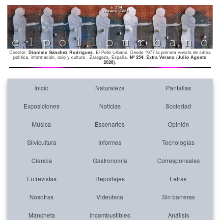
Director:
Dionisio Sánchez Rodríguez
. El Pollo Urbano. Desde 1977 la primera revista de sátira
política, información, ocio y cultura . Zaragoza. España.
Nº 254. Extra Verano (Julio Agosto
2026)
.
Inicio
Naturaleza
Pantallas
Exposiciones
Noticias
Sociedad
Música
Escenarios
Opinión
Silvicultura
Informes
Tecnologías
Ciencia
Gastronomía
Corresponsales
Entrevistas
Reportajes
Letras
Nosotras
Videoteca
Sin barreras
Mancheta
Incombustibles
Análisis