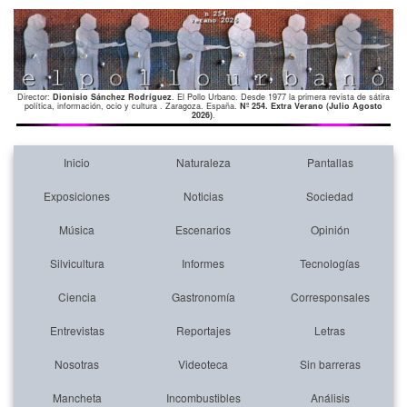
Director:
Dionisio Sánchez Rodríguez
. El Pollo Urbano. Desde 1977 la primera revista de sátira
política, información, ocio y cultura . Zaragoza. España.
Nº 254. Extra Verano (Julio Agosto
2026)
.
Inicio
Naturaleza
Pantallas
Exposiciones
Noticias
Sociedad
Música
Escenarios
Opinión
Silvicultura
Informes
Tecnologías
Ciencia
Gastronomía
Corresponsales
Entrevistas
Reportajes
Letras
Nosotras
Videoteca
Sin barreras
Mancheta
Incombustibles
Análisis