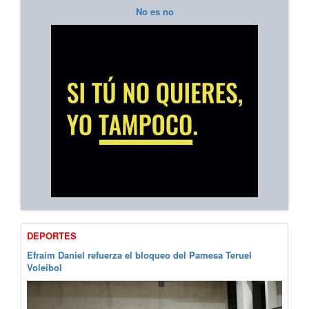
No es no
DEPORTES
Efraim Daniel refuerza el bloqueo del Pamesa Teruel
Voleibol