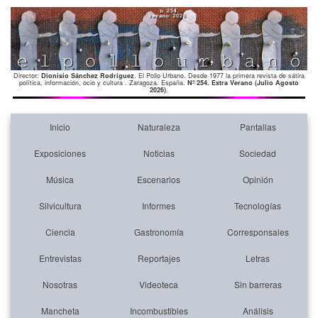
Director:
Dionisio Sánchez Rodríguez
. El Pollo Urbano. Desde 1977 la primera revista de sátira
política, información, ocio y cultura . Zaragoza. España.
Nº 254. Extra Verano (Julio Agosto
2026)
.
Inicio
Naturaleza
Pantallas
Exposiciones
Noticias
Sociedad
Música
Escenarios
Opinión
Silvicultura
Informes
Tecnologías
Ciencia
Gastronomía
Corresponsales
Entrevistas
Reportajes
Letras
Nosotras
Videoteca
Sin barreras
Mancheta
Incombustibles
Análisis