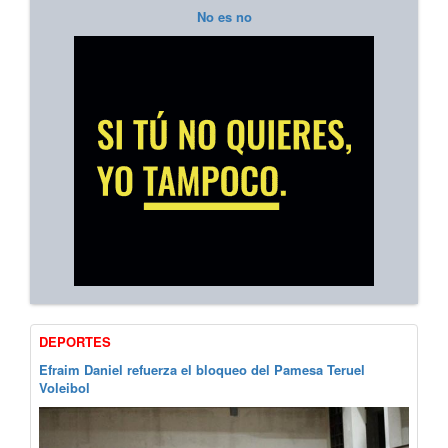
No es no
DEPORTES
Efraim Daniel refuerza el bloqueo del Pamesa Teruel
Voleibol