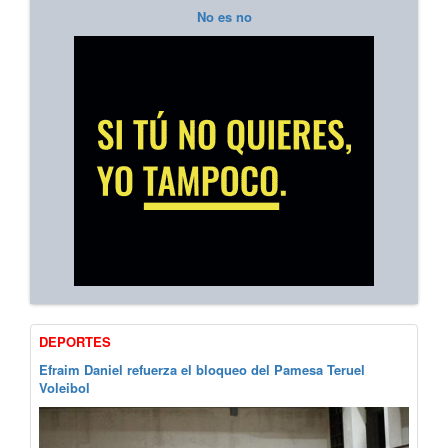
No es no
DEPORTES
Efraim Daniel refuerza el bloqueo del Pamesa Teruel
Voleibol