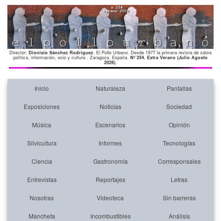
Director:
Dionisio Sánchez Rodríguez
. El Pollo Urbano. Desde 1977 la primera revista de sátira
política, información, ocio y cultura . Zaragoza. España.
Nº 254. Extra Verano (Julio Agosto
2026)
.
Inicio
Naturaleza
Pantallas
Exposiciones
Noticias
Sociedad
Música
Escenarios
Opinión
Silvicultura
Informes
Tecnologías
Ciencia
Gastronomía
Corresponsales
Entrevistas
Reportajes
Letras
Nosotras
Videoteca
Sin barreras
Mancheta
Incombustibles
Análisis